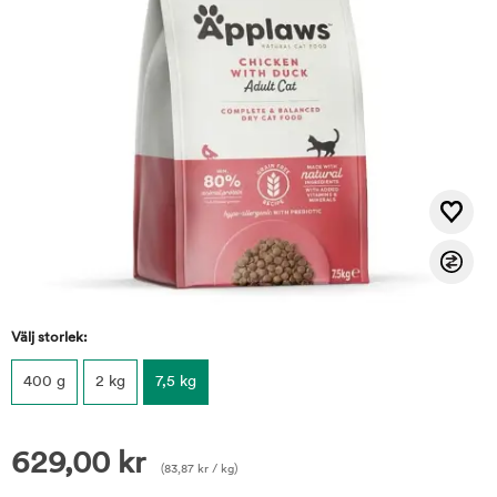
Välj storlek:
400 g
2 kg
7,5 kg
629,00
kr
(
83,87
kr
/ kg)