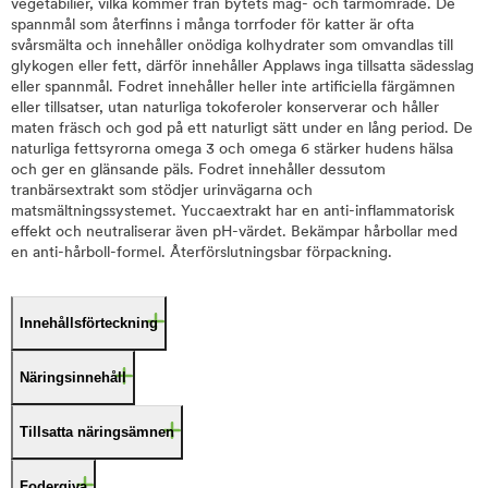
vegetabilier, vilka kommer från bytets mag- och tarmområde. De
spannmål som återfinns i många torrfoder för katter är ofta
svårsmälta och innehåller onödiga kolhydrater som omvandlas till
glykogen eller fett, därför innehåller Applaws inga tillsatta sädesslag
eller spannmål. Fodret innehåller heller inte artificiella färgämnen
eller tillsatser, utan naturliga tokoferoler konserverar och håller
maten fräsch och god på ett naturligt sätt under en lång period. De
naturliga fettsyrorna omega 3 och omega 6 stärker hudens hälsa
och ger en glänsande päls. Fodret innehåller dessutom
tranbärsextrakt som stödjer urinvägarna och
matsmältningssystemet. Yuccaextrakt har en anti-inflammatorisk
effekt och neutraliserar även pH-värdet. Bekämpar hårbollar med
en anti-hårboll-formel. Återförslutningsbar förpackning.
Innehållsförteckning
Näringsinnehåll
Tillsatta näringsämnen
Fodergiva