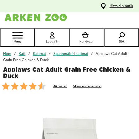
pa
Hitta din butik
ållet
Kontakta
kundtjänst
Meny
Logga in
Kundvagn
Sök
Hem
Katt
Kattmat
Spannmålsfri kattmat
Applaws Cat Adult
Grain Free Chicken & Duck
Applaws Cat Adult Grain Free Chicken &
foo
Duck
34 röster
Skriv en recension