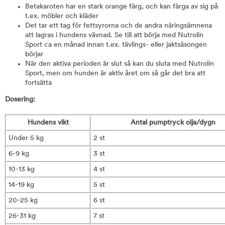
Betakaroten har en stark orange färg, och kan färga av sig på
t.ex. möbler och kläder
Det tar ett tag för fettsyrorna och de andra näringsämnena
att lagras i hundens vävnad. Se till att börja med Nutrolin
Sport ca en månad innan t.ex. tävlings- eller jaktsäsongen
börjar
När den aktiva perioden är slut så kan du sluta med Nutrolin
Sport, men om hunden är aktiv året om så går det bra att
fortsätta
Dosering:
Hundens vikt
Antal pumptryck olja/dygn
Under 5 kg
2 st
6-9 kg
3 st
10-13 kg
4 st
14-19 kg
5 st
20-25 kg
6 st
26-31 kg
7 st