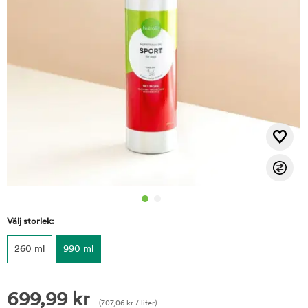
Välj storlek:
260 ml
990 ml
699,99
kr
(
707,06
kr
/ liter)