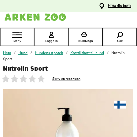
pa
Hitta din butik
ållet
Kontakta
kundtjänst
Meny
Logga in
Kundvagn
Sök
Hem
Hund
Hundens Apotek
Kosttillskott till hund
Nutrolin
Sport
Nutrolin Sport
foo
Skriv en recension