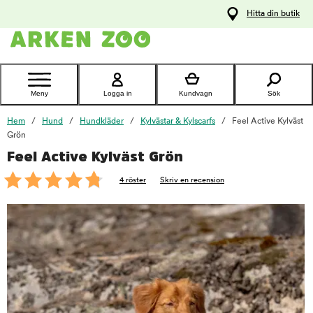
pa
Hitta din butik
ållet
Kontakta
kundtjänst
Meny
Logga in
Kundvagn
Sök
Hem
Hund
Hundkläder
Kylvästar & Kylscarfs
Feel Active Kylväst
Grön
Feel Active Kylväst Grön
foo
4 röster
Skriv en recension