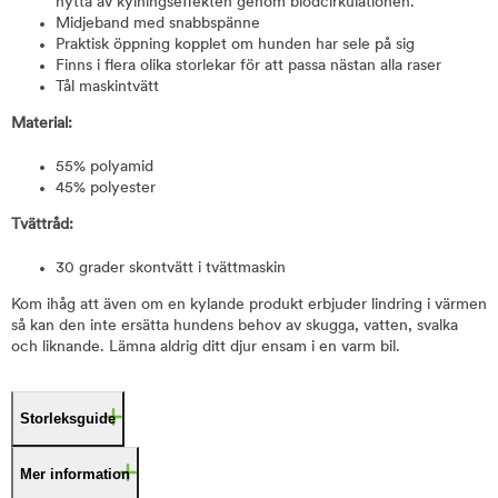
nytta av kylningseffekten genom blodcirkulationen.
Midjeband med snabbspänne
Praktisk öppning kopplet om hunden har sele på sig
Finns i flera olika storlekar för att passa nästan alla raser
Tål maskintvätt
Material:
55% polyamid
45% polyester
Tvättråd:
30 grader skontvätt i tvättmaskin
Kom ihåg att även om en kylande produkt erbjuder lindring i värmen
så kan den inte ersätta hundens behov av skugga, vatten, svalka
och liknande. Lämna aldrig ditt djur ensam i en varm bil.
Storleksguide
Mer information