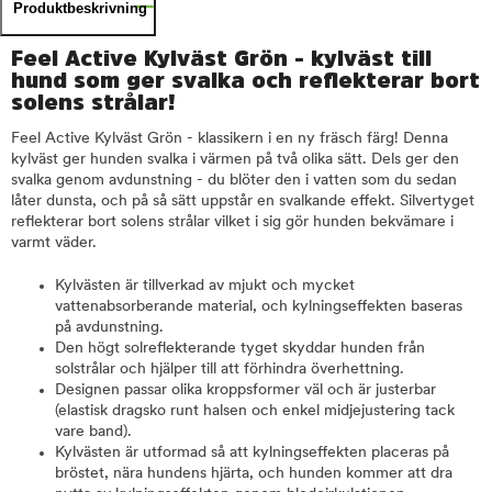
Produktbeskrivning
Feel Active Kylväst Grön - kylväst till
hund som ger svalka och reflekterar bort
solens strålar!
Feel Active Kylväst Grön - klassikern i en ny fräsch färg! Denna
kylväst ger hunden svalka i värmen på två olika sätt. Dels ger den
svalka genom avdunstning - du blöter den i vatten som du sedan
låter dunsta, och på så sätt uppstår en svalkande effekt. Silvertyget
reflekterar bort solens strålar vilket i sig gör hunden bekvämare i
varmt väder.
Kylvästen är tillverkad av mjukt och mycket
vattenabsorberande material, och kylningseffekten baseras
på avdunstning.
Den högt solreflekterande tyget skyddar hunden från
solstrålar och hjälper till att förhindra överhettning.
Designen passar olika kroppsformer väl och är justerbar
(elastisk dragsko runt halsen och enkel midjejustering tack
vare band).
Kylvästen är utformad så att kylningseffekten placeras på
bröstet, nära hundens hjärta, och hunden kommer att dra