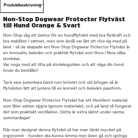
Produktbeskrivning
Non-Stop Dogwear Protector Flytväst
till Hund Orange & Svart
Non-Stop såg ett behov för en hundflytväst med bra flytkraft och
bra stabilitet i vattnet, men som ändå var lätt att röra sig med på
land - så de skapade en! Non-Stop Dogwear Protector Flytväst är
en innovativ, bekväm och praktisk flytväst som finns i flera olika
storlekar.
Var noga med att titta på storleksguiden och att väga din hund
innan du beställer!
Tack vare justerbara band runt bröstet och vid bringan så är
flytvästen lätt att justera till en korrekt och bekväm passform.
Non-Stop Dogwear Protector Flytväst har ett HexiVent-material
som låter vatten sippra igenom materialet, och på land så fungerar
det som praktiskt ventilation. Detta är extra skönt under varma
sommardagar!
När man designat denna flytväst så har man tänkt mycket på
ergonomin - hunden ska kunna simma men även gå och springa