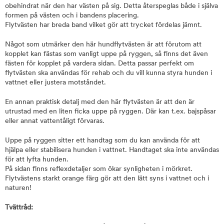
obehindrat när den har västen på sig. Detta återspeglas både i själva
formen på västen och i bandens placering.
Flytvästen har breda band vilket gör att trycket fördelas jämnt.
Något som utmärker den här hundflytvästen är att förutom att
kopplet kan fästas som vanligt uppe på ryggen, så finns det även
fästen för kopplet på vardera sidan. Detta passar perfekt om
flytvästen ska användas för rehab och du vill kunna styra hunden i
vattnet eller justera motståndet.
En annan praktisk detalj med den här flytvästen är att den är
utrustad med en liten ficka uppe på ryggen. Där kan t.ex. bajspåsar
eller annat vattentåligt förvaras.
Uppe på ryggen sitter ett handtag som du kan använda för att
hjälpa eller stabilisera hunden i vattnet. Handtaget ska inte användas
för att lyfta hunden.
På sidan finns reflexdetaljer som ökar synligheten i mörkret.
Flytvästens starkt orange färg gör att den lätt syns i vattnet och i
naturen!
Tvättråd: