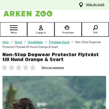
pa
Hitta din butik
ållet
Kontakta
kundtjänst
Meny
Logga in
Kundvagn
Sök
Hem
Hund
Hundkläder
Flytvästar Hund
Non-Stop Dogwear
Protector Flytväst till Hund Orange & Svart
Non-Stop Dogwear Protector Flytväst
foo
till Hund Orange & Svart
Skriv en recension