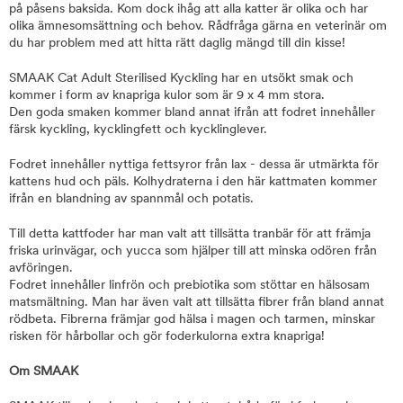
på påsens baksida. Kom dock ihåg att alla katter är olika och har
olika ämnesomsättning och behov. Rådfråga gärna en veterinär om
du har problem med att hitta rätt daglig mängd till din kisse!
SMAAK Cat Adult Sterilised Kyckling har en utsökt smak och
kommer i form av knapriga kulor som är 9 x 4 mm stora.
Den goda smaken kommer bland annat ifrån att fodret innehåller
färsk kyckling, kycklingfett och kycklinglever.
Fodret innehåller nyttiga fettsyror från lax - dessa är utmärkta för
kattens hud och päls. Kolhydraterna i den här kattmaten kommer
ifrån en blandning av spannmål och potatis.
Till detta kattfoder har man valt att tillsätta tranbär för att främja
friska urinvägar, och yucca som hjälper till att minska odören från
avföringen.
Fodret innehåller linfrön och prebiotika som stöttar en hälsosam
matsmältning. Man har även valt att tillsätta fibrer från bland annat
rödbeta. Fibrerna främjar god hälsa i magen och tarmen, minskar
risken för hårbollar och gör foderkulorna extra knapriga!
Om SMAAK