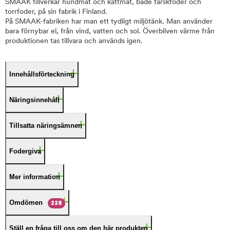
SMAAK tillverkar hundmat och kattmat, både färskfoder och
torrfoder, på sin fabrik i Finland.
På SMAAK-fabriken har man ett tydligt miljötänk. Man använder
bara förnybar el, från vind, vatten och sol. Överbliven värme från
produktionen tas tillvara och används igen.
Innehållsförteckning
Näringsinnehåll
Tillsatta näringsämnen
Fodergiva
Mer information
Omdömen
228
Ställ en fråga till oss om den här produkten