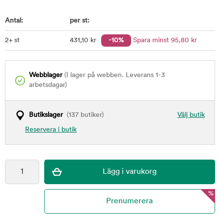
Antal:
per st:
2+ st
431
,10
kr
-10%
Spara minst
95
,80
kr
Webblager
(I lager på webben. Leverans 1-3
arbetsdagar)
Butikslager
(137 butiker)
Välj butik
Reservera i butik
%