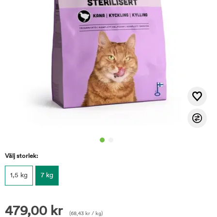
Välj storlek:
1,5 kg
7 kg
479,00
kr
(
68,43
kr
/ kg)