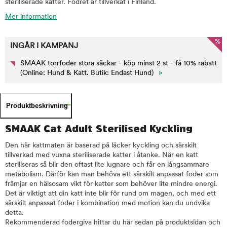
steriliserade katter. Fodret är tillverkat i Finland.
Mer information
%
INGÅR I KAMPANJ
SMAAK torrfoder stora säckar - köp minst 2 st - få 10% rabatt
(Online: Hund & Katt. Butik: Endast Hund)
»
Produktbeskrivning
SMAAK Cat Adult Sterilised Kyckling
Den här kattmaten är baserad på läcker kyckling och särskilt
tillverkad med vuxna steriliserade katter i åtanke. När en katt
steriliseras så blir den oftast lite lugnare och får en långsammare
metabolism. Därför kan man behöva ett särskilt anpassat foder som
främjar en hälsosam vikt för katter som behöver lite mindre energi.
Det är viktigt att din katt inte blir för rund om magen, och med ett
särskilt anpassat foder i kombination med motion kan du undvika
detta.
Rekommenderad fodergiva hittar du här sedan på produktsidan och