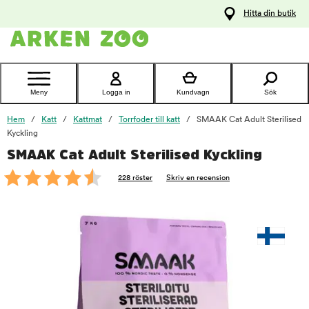
pa
Hitta din butik
ållet
Kontakta
kundtjänst
Meny
Logga in
Kundvagn
Sök
Hem
Katt
Kattmat
Torrfoder till katt
SMAAK Cat Adult Sterilised
Kyckling
SMAAK Cat Adult Sterilised Kyckling
foo
228 röster
Skriv en recension