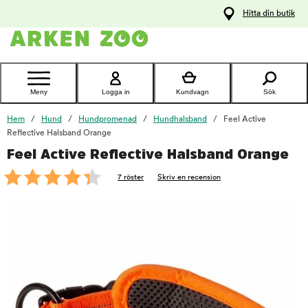
pa
Hitta din butik
ållet
Kontakta
kundtjänst
Meny
Logga in
Kundvagn
Sök
Hem
Hund
Hundpromenad
Hundhalsband
Feel Active
Reflective Halsband Orange
Feel Active Reflective Halsband Orange
foo
7 röster
Skriv en recension