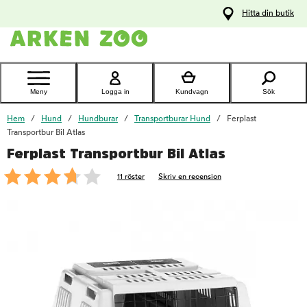
pa
Hitta din butik
ållet
Kontakta
kundtjänst
Meny
Logga in
Kundvagn
Sök
Hem
Hund
Hundburar
Transportburar Hund
Ferplast
Transportbur Bil Atlas
Ferplast Transportbur Bil Atlas
foo
11 röster
Skriv en recension