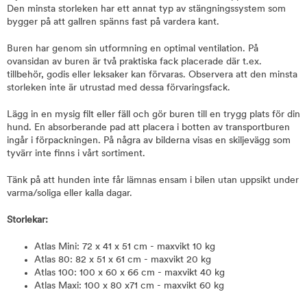
Den minsta storleken har ett annat typ av stängningssystem som
bygger på att gallren spänns fast på vardera kant.
Buren har genom sin utformning en optimal ventilation. På
ovansidan av buren är två praktiska fack placerade där t.ex.
tillbehör, godis eller leksaker kan förvaras. Observera att den minsta
storleken inte är utrustad med dessa förvaringsfack.
Lägg in en mysig filt eller fäll och gör buren till en trygg plats för din
hund. En absorberande pad att placera i botten av transportburen
ingår i förpackningen. På några av bilderna visas en skiljevägg som
tyvärr inte finns i vårt sortiment.
Tänk på att hunden inte får lämnas ensam i bilen utan uppsikt under
varma/soliga eller kalla dagar.
Storlekar:
Atlas Mini: 72 x 41 x 51 cm - maxvikt 10 kg
Atlas 80: 82 x 51 x 61 cm - maxvikt 20 kg
Atlas 100: 100 x 60 x 66 cm - maxvikt 40 kg
Atlas Maxi: 100 x 80 x71 cm - maxvikt 60 kg