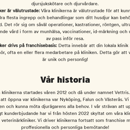
djursjukskötare och djurvårdare.
ker är välutrustade:
Våra klinikerna är välutrustade för att kun
lra flesta ingrepp och behandlingar som ditt husdjur kan beh
tid. Det rör sig om såväl operationer, kastrationer, röntgen, ultr
nde vård i form av munhälsa, vaccinationer, id-märkning och 
av pass inför resa.
iker drivs på franchisebasis:
Detta innebär att din lokala klinik
r, ofta en eller flera medarbetare på kliniken. Detta gör att v
är unik och personlig!
Vår historia
 klinikerna startades våren 2012 och då under namnet Vettris
 att öppna var klinikerna var Nyköping, Falun och Västerås. Vi v
ren och kunna möta djurägarens alla behov. I vår strävan att u
gt kunderbjudande har vi från hösten 2022 skyltat om våra klini
veterinärkliniker. Vi driver klinikerna fortsatt som franchis
proffesionella och personliga bemötande!