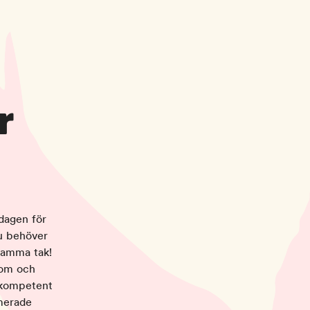
r
rdagen för
du behöver
 samma tak!
 om och
h kompetent
imerade