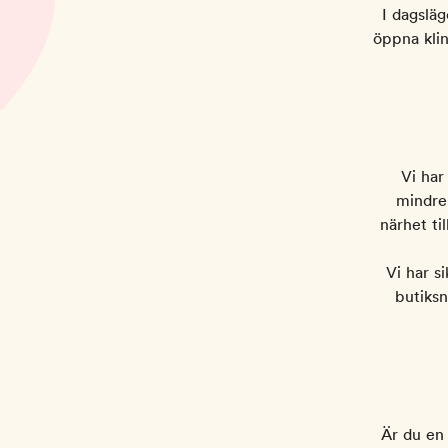
I dagsläg
öppna klin
Vi har
mindre,
närhet ti
Vi har s
butiksn
Är du en 