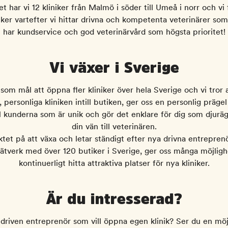
et har vi 12 kliniker från Malmö i söder till Umeå i norr och vi 
ker vartefter vi hittar drivna och kompetenta veterinärer som,
har kundservice och god veterinärvård som högsta prioritet!
Vi växer i Sverige
 som mål att öppna fler kliniker över hela Sverige och vi tror 
 personliga kliniken intill butiken, ger oss en personlig präge
ll kunderna som är unik och gör det enklare för dig som djuräg
din vän till veterinären.
iktet på att växa och letar ständigt efter nya drivna entreprenö
ätverk med över 120 butiker i Sverige, ger oss många möjligh
kontinuerligt hitta attraktiva platser för nya kliniker.
Är du intresserad?
driven entreprenör som vill öppna egen klinik? Ser du en möj