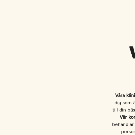
Våra klini
dig som ä
till din b
Vår ko
behandlar 
person