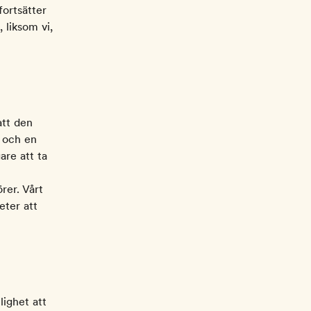
fortsätter
 liksom vi,
att den
l och en
are att ta
rer. Vårt
eter att
lighet att