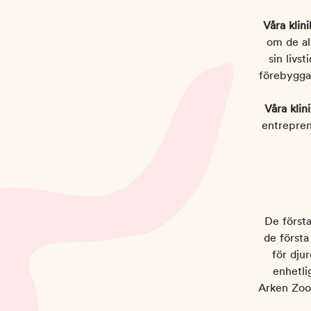
Våra klini
om de al
sin livs
förebygga
Våra klin
entreprenö
De första
de första
för dju
enhetli
Arken Zoo 