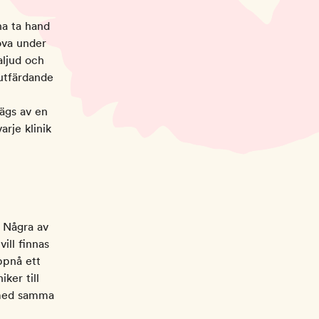
na ta hand
öva under
aljud och
utfärdande
 ägs av en
arje klinik
. Några av
ill finnas
ppnå ett
ker till
e med samma