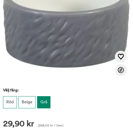
Välj färg:
Röd
Beige
Grå
29,90
kr
(
299,00
kr
/ liter)