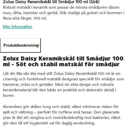
Zolux Daisy Keramikskål till Smådjur 100 ml
(Grå)
Robust matskål i keramik som passar de minsta smådjuren såsom
mus, råtta, hamster och gerbil. Står stadigt på golvet och kommer i
flera söta färger. 100 ml.
Mer information
Produktbeskrivning
Zolux Daisy Keramikskål till Smådjur 100
ml - Söt och stabil matskål för smådjur
Låt din lilla vän äta med stil! Zolux Daisy Keramikskål 100 ml är en
charmig och funktionell matskål designad speciellt för smådjur som
hamstrar, möss och gerbiler. Med sin söta design och robusta
keramikmaterial blir den både en praktisk och dekorativ detalj i
buren.
Keramiken gör skålen tung och stabil, vilket minimerar risken för
spill och vältning – perfekt för nyfikna små tassar. Den glaserade
ytan är lätt att rengöra och motståndskraftig mot bakterier, vilket
gör den till ett hygieniskt val för daglig användning.