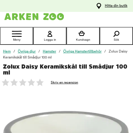
pa
Hitta din butik
ållet
Kontakta
kundtjänst
Meny
Logga in
Kundvagn
Sök
Hem
Övriga djur
Hamster
Övriga Hamstertillbehör
Zolux Daisy
Keramikskål till Smådjur 100 ml
Zolux Daisy Keramikskål till Smådjur 100
foo
ml
Skriv en recension