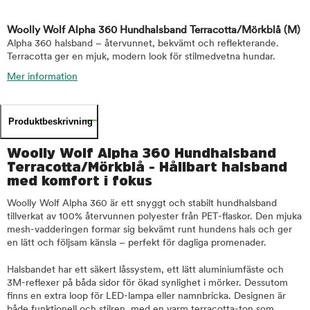
Woolly Wolf Alpha 360 Hundhalsband Terracotta/Mörkblå
(M)
Alpha 360 halsband – återvunnet, bekvämt och reflekterande.
Terracotta ger en mjuk, modern look för stilmedvetna hundar.
Mer information
Produktbeskrivning
Woolly Wolf Alpha 360 Hundhalsband
Terracotta/Mörkblå - Hållbart halsband
med komfort i fokus
Woolly Wolf Alpha 360 är ett snyggt och stabilt hundhalsband
tillverkat av 100% återvunnen polyester från PET-flaskor. Den mjuka
mesh-vadderingen formar sig bekvämt runt hundens hals och ger
en lätt och följsam känsla – perfekt för dagliga promenader.
Halsbandet har ett säkert låssystem, ett lätt aluminiumfäste och
3M-reflexer på båda sidor för ökad synlighet i mörker. Dessutom
finns en extra loop för LED-lampa eller namnbricka. Designen är
både funktionell och stilren, med en varm terracotta-ton som