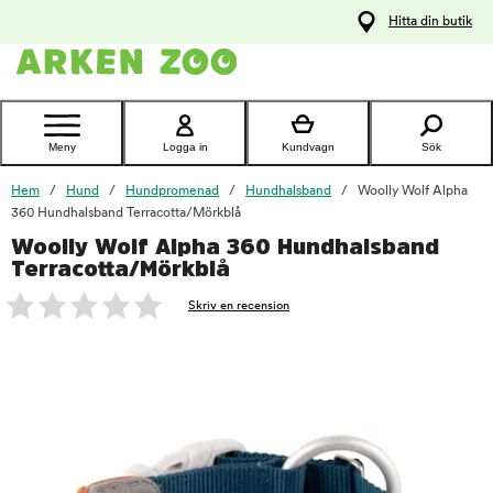
pa
Hitta din butik
ållet
Kontakta
kundtjänst
Meny
Logga in
Kundvagn
Sök
Hem
Hund
Hundpromenad
Hundhalsband
Woolly Wolf Alpha
360 Hundhalsband Terracotta/Mörkblå
Woolly Wolf Alpha 360 Hundhalsband
foo
Terracotta/Mörkblå
Skriv en recension