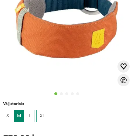
Välj storlek:
S
M
L
XL