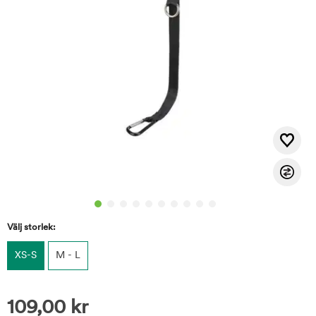
Välj storlek:
XS-S
M - L
109,00
kr