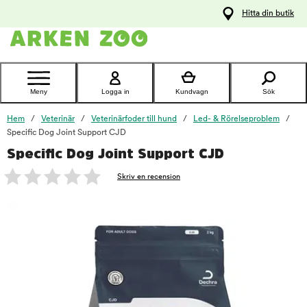
pa
Hitta din butik
ållet
Kontakta
kundtjänst
Meny
Logga in
Kundvagn
Sök
Hem
Veterinär
Veterinärfoder till hund
Led- & Rörelseproblem
Specific Dog Joint Support CJD
Specific Dog Joint Support CJD
foo
Skriv en recension