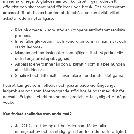
nivåer av omega-3, glukosamin och kondroitin ger fodret ett
effektivt och skonsamt stöd för leder och brosk. Det är dessutom
anpassat för att hjälpa hunden att bibehålla en sund vikt, vilket
avlastar lederna ytterligare.
Rikt på omega-3 som stödjer kroppens antiinflammatoriska
process.
Innehåller glukosamin och kondroitin som främjar friskt och
starkt ledbrosk.
Mangan och antioxidanter som hjälper till att skydda celler
och stödja broskuppbyggnad.
Anpassat energiinnehåll och L-karnitin som hjälper hunden
att hålla idealvikt.
Smakrikt och lättsmält – även äldre hundar äter det gärna.
Fodret kan ges som helfoder och passar både vid långvariga
ledproblem och som förebyggande stöd hos hundar med risk för
nedsatt rörlighet. Effekten kommer gradvis, ofta synlig efter några
veckor.
Kan fodret användas som enda mat?
Ja, CJD är ett komplett helfoder som täcker alla
näringsbehov och samtidigt ger stöd för leder och rörlighet.