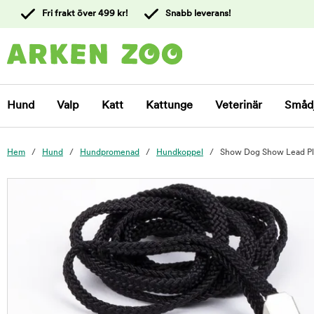
 till
Fri frakt över 499 kr!
Snabb leverans!
ållet
Kontakta
kundtjänst
Hund
Valp
Katt
Kattunge
Veterinär
Småd
Hem
Hund
Hundpromenad
Hundkoppel
Show Dog Show Lead Plat
foo