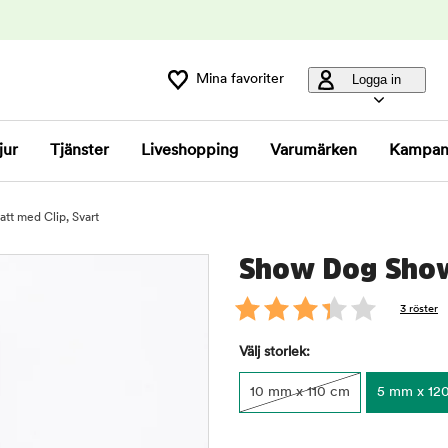
Mina favoriter
Logga in
jur
Tjänster
Liveshopping
Varumärken
Kampan
t med Clip, Svart
Show Dog Show 
3 röster
Välj storlek:
10 mm x 110 cm
5 mm x 12