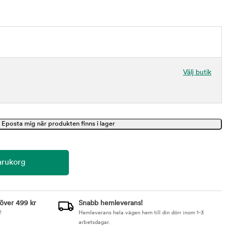
Välj butik
 över 499 kr
Snabb hemleverans!
!
Hemleverans hela vägen hem till din dörr inom 1-3
arbetsdagar.