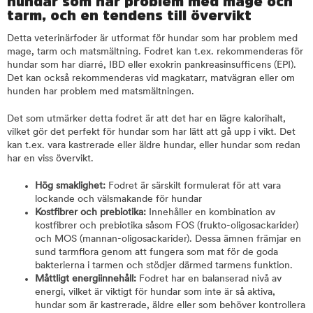
hundar som har problem med mage och
tarm, och en tendens till övervikt
Detta veterinärfoder är utformat för hundar som har problem med
mage, tarm och matsmältning. Fodret kan t.ex. rekommenderas för
hundar som har diarré, IBD eller exokrin pankreasinsufficens (EPI).
Det kan också rekommenderas vid magkatarr, matvägran eller om
hunden har problem med matsmältningen.
Det som utmärker detta fodret är att det har en lägre kalorihalt,
vilket gör det perfekt för hundar som har lätt att gå upp i vikt. Det
kan t.ex. vara kastrerade eller äldre hundar, eller hundar som redan
har en viss övervikt.
Hög smaklighet:
Fodret är särskilt formulerat för att vara
lockande och välsmakande för hundar
Kostfibrer och prebiotika:
Innehåller en kombination av
kostfibrer och prebiotika såsom FOS (frukto-oligosackarider)
och MOS (mannan-oligosackarider). Dessa ämnen främjar en
sund tarmflora genom att fungera som mat för de goda
bakterierna i tarmen och stödjer därmed tarmens funktion.
Måttligt energiinnehåll:
Fodret har en balanserad nivå av
energi, vilket är viktigt för hundar som inte är så aktiva,
hundar som är kastrerade, äldre eller som behöver kontrollera