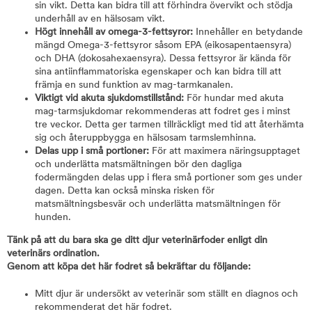
sin vikt. Detta kan bidra till att förhindra övervikt och stödja
underhåll av en hälsosam vikt.
Högt innehåll av omega-3-fettsyror:
Innehåller en betydande
mängd Omega-3-fettsyror såsom EPA (eikosapentaensyra)
och DHA (dokosahexaensyra). Dessa fettsyror är kända för
sina antiinflammatoriska egenskaper och kan bidra till att
främja en sund funktion av mag-tarmkanalen.
Viktigt vid akuta sjukdomstillstånd:
För hundar med akuta
mag-tarmsjukdomar rekommenderas att fodret ges i minst
tre veckor. Detta ger tarmen tillräckligt med tid att återhämta
sig och återuppbygga en hälsosam tarmslemhinna.
Delas upp i små portioner:
För att maximera näringsupptaget
och underlätta matsmältningen bör den dagliga
fodermängden delas upp i flera små portioner som ges under
dagen. Detta kan också minska risken för
matsmältningsbesvär och underlätta matsmältningen för
hunden.
Tänk på att du bara ska ge ditt djur veterinärfoder enligt din
veterinärs ordination.
Genom att köpa det här fodret så bekräftar du följande:
Mitt djur är undersökt av veterinär som ställt en diagnos och
rekommenderat det här fodret.