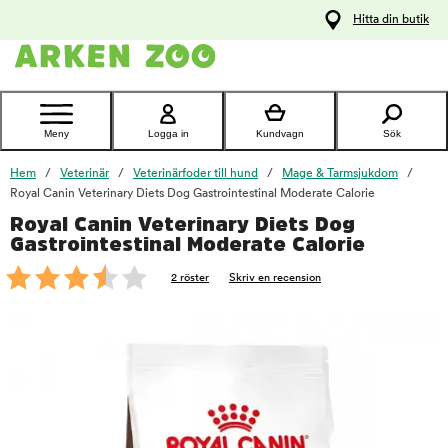
pa
Hitta din butik
ållet
Kontakta
kundtjänst
Meny
Logga in
Kundvagn
Sök
Hem
Veterinär
Veterinärfoder till hund
Mage & Tarmsjukdom
Royal Canin Veterinary Diets Dog Gastrointestinal Moderate Calorie
Royal Canin Veterinary Diets Dog
foo
Gastrointestinal Moderate Calorie
2 röster
Skriv en recension