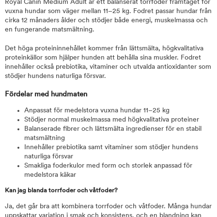
Royal Canin Medium Adult är ett balanserat torrfoder framtaget för
vuxna hundar som väger mellan 11–25 kg. Fodret passar hundar från
cirka 12 månaders ålder och stödjer både energi, muskelmassa och
en fungerande matsmältning.
Det höga proteininnehållet kommer från lättsmälta, högkvalitativa
proteinkällor som hjälper hunden att behålla sina muskler. Fodret
innehåller också prebiotika, vitaminer och utvalda antioxidanter som
stödjer hundens naturliga försvar.
Fördelar med hundmaten
Anpassat för medelstora vuxna hundar 11–25 kg
Stödjer normal muskelmassa med högkvalitativa proteiner
Balanserade fibrer och lättsmälta ingredienser för en stabil
matsmältning
Innehåller prebiotika samt vitaminer som stödjer hundens
naturliga försvar
Smakliga foderkulor med form och storlek anpassad för
medelstora käkar
Kan jag blanda torrfoder och våtfoder?
Ja, det går bra att kombinera torrfoder och våtfoder. Många hundar
uppskattar variation i smak och konsistens, och en blandning kan