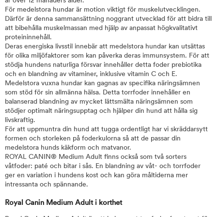
är över 12 månaders ålder.
För medelstora hundar är motion viktigt för muskelutvecklingen.
Därför är denna sammansättning noggrant utvecklad för att bidra till
att bibehålla muskelmassan med hjälp av anpassat högkvalitativt
proteininnehåll.
Deras energiska livsstil innebär att medelstora hundar kan utsättas
för olika miljöfaktorer som kan påverka deras immunsystem. För att
stödja hundens naturliga försvar innehåller detta foder prebiotika
och en blandning av vitaminer, inklusive vitamin C och E.
Medelstora vuxna hundar kan gagnas av specifika näringsämnen
som stöd för sin allmänna hälsa. Detta torrfoder innehåller en
balanserad blandning av mycket lättsmälta näringsämnen som
stödjer optimalt näringsupptag och hjälper din hund att hålla sig
livskraftig.
För att uppmuntra din hund att tugga ordentligt har vi skräddarsytt
formen och storleken på foderkulorna så att de passar din
medelstora hunds käkform och matvanor.
ROYAL CANIN® Medium Adult finns också som två sorters
våtfoder: paté och bitar i sås. En blandning av våt- och torrfoder
ger en variation i hundens kost och kan göra måltiderna mer
intressanta och spännande.
Royal Canin Medium Adult i korthet