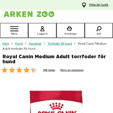
pa
Hitta din butik
ållet
Kontakta
kundtjänst
Meny
Logga in
Kundvagn
Sök
Hem
Hund
Hundmat
Torrfoder till hund
Royal Canin Medium
Adult torrfoder för hund
Royal Canin Medium Adult torrfoder för
foo
hund
158 röster
Skriv en recension