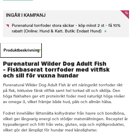
%
INGÅR I KAMPANJ
Purenatural torrfoder stora säckar - köp minst 2 st - få 10%
rabatt (Online: Hund & Katt. Butik: Endast Hund)
»
Produktbeskrivning
Purenatural Wilder Dog Adult Fish
- Fiskbaserat torrfoder med vitfisk
och sill för vuxna hundar
Purenatural Wilder Dog Adult Fish är ett näringsrikt torrfoder rikt
på fisk, inklusive färsk vitfisk samt hel torkad sill och siklöja. Den
höga fiskhalten ger ett proteinrikt foder med naturligt höga nivåer
av omega-3, vilket främjar både hud, päls och allmän hälsa.
Fodret innehåller lättsmälta kolhydrater från havre och bondböna,
vilket ger långvarig energi och stödjer matsmältningen. Receptet är
hypoallergent och fritt från vete, gluten, soja och mjölkprodukter,
vilket gör det lämpligt för hundar med känsligheter.