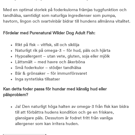
Med en optimal storlek på foderkulorna främjas tuggfunktion och
tandhälsa, samtidigt som naturliga ingredienser som pumpa,
havtorn, lingon och svartvinbär bidrar till hundens allmänna vitalitet.
Fördelar med Purenatural Wilder Dog Adult Fish:
Rikt på fisk – vitfisk, sill och siklöja
Naturligt rik på omega-3 – för hud, päls och hjärta
Hypoallergent – utan vete, gluten, soja eller mjölk
Lättsmält – med havre och åkerböna
Små foderkulor – stödjer tandhälsa
Bär & grönsaker – för immunförsvaret
Inga syntetiska tillsatser
Kan detta foder passa för hundar med känslig hud eller
pälsproblem?
Ja! Den naturligt höga halten av omega-3 från fisk kan bidra
till att förbättra hudens kondition och ge en friskare,
glansigare päls. Dessutom är fodret fritt från vanliga
allergener som kan irritera huden.