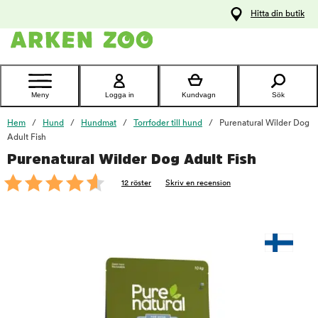
pa
Hitta din butik
ållet
Kontakta
kundtjänst
Meny
Logga in
Kundvagn
Sök
Hem
Hund
Hundmat
Torrfoder till hund
Purenatural Wilder Dog
Adult Fish
Purenatural Wilder Dog Adult Fish
foo
12 röster
Skriv en recension