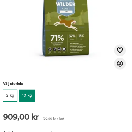
Välj storlek:
2 kg
10 kg
909,00
kr
(
90,90
kr
/ kg)