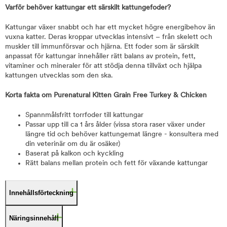
Varför behöver kattungar ett särskilt kattungefoder?
Kattungar växer snabbt och har ett mycket högre energibehov än
vuxna katter. Deras kroppar utvecklas intensivt – från skelett och
muskler till immunförsvar och hjärna. Ett foder som är särskilt
anpassat för kattungar innehåller rätt balans av protein, fett,
vitaminer och mineraler för att stödja denna tillväxt och hjälpa
kattungen utvecklas som den ska.
Korta fakta om Purenatural Kitten Grain Free Turkey & Chicken
Spannmålsfritt torrfoder till kattungar
Passar upp till ca 1 års ålder (vissa stora raser växer under
längre tid och behöver kattungemat längre - konsultera med
din veterinär om du är osäker)
Baserat på kalkon och kyckling
Rätt balans mellan protein och fett för växande kattungar
Innehållsförteckning
Näringsinnehåll