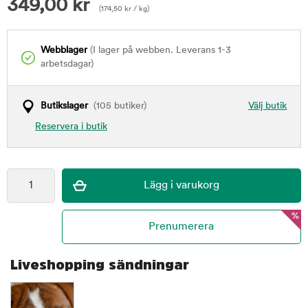
349,00
kr
(
174,50
kr
/ kg)
Webblager
(I lager på webben. Leverans 1-3
arbetsdagar)
Butikslager
(105 butiker)
Välj butik
Reservera i butik
%
Liveshopping sändningar