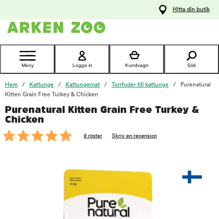
pa
Hitta din butik
ållet
Kontakta
kundtjänst
Meny
Logga in
Kundvagn
Sök
Hem
Kattunge
Kattungemat
Torrfoder till kattunge
Purenatural
Kitten Grain Free Turkey & Chicken
Purenatural Kitten Grain Free Turkey &
foo
Chicken
9 röster
Skriv en recension