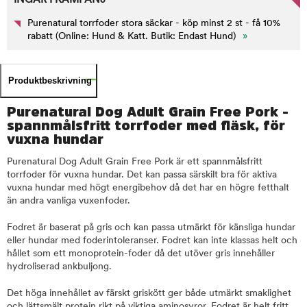
INGÅR I KAMPANJ
Purenatural torrfoder stora säckar - köp minst 2 st - få 10%
rabatt (Online: Hund & Katt. Butik: Endast Hund)
»
Produktbeskrivning
Purenatural Dog Adult Grain Free Pork -
spannmålsfritt torrfoder med fläsk, för
vuxna hundar
Purenatural Dog Adult Grain Free Pork är ett spannmålsfritt
torrfoder för vuxna hundar. Det kan passa särskilt bra för aktiva
vuxna hundar med högt energibehov då det har en högre fetthalt
än andra vanliga vuxenfoder.
Fodret är baserat på gris och kan passa utmärkt för känsliga hundar
eller hundar med foderintoleranser. Fodret kan inte klassas helt och
hållet som ett monoprotein-foder då det utöver gris innehåller
hydroliserad ankbuljong.
Det höga innehållet av färskt griskött ger både utmärkt smaklighet
och lättsmält protein rikt på viktiga aminosyror. Fodret är helt fritt