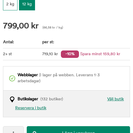
2 kg
12 kg
799,00
kr
(
66,58
kr
/ kg)
Antal:
per st:
2+ st
719
,10
kr
-10%
Spara minst
159
,80
kr
Webblager
(I lager på webben. Leverans 1-3
arbetsdagar)
Butikslager
(132 butiker)
Välj butik
Reservera i butik