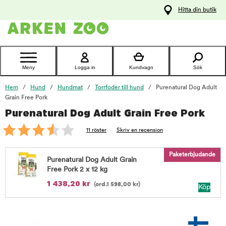
pa
Hitta din butik
ållet
Kontakta
kundtjänst
Meny
Logga in
Kundvagn
Sök
Hem
Hund
Hundmat
Torrfoder till hund
Purenatural Dog Adult
Grain Free Pork
Purenatural Dog Adult Grain Free Pork
foo
11 röster
Skriv en recension
Paketerbjudande
Purenatural Dog Adult Grain
Free Pork 2 x 12 kg
1 438,20
kr
(ord.
1 598,00
kr
)
Köp