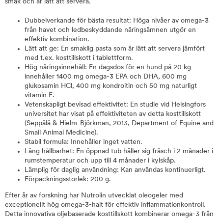
smak och är lätt att servera.
Dubbelverkande för bästa resultat: Höga nivåer av omega-3
från havet och ledbeskyddande näringsämnen utgör en
effektiv kombination.
Lätt att ge: En smaklig pasta som är lätt att servera jämfört
med t.ex. kosttillskott i tablettform.
Hög näringsinnehåll: En dagsdos för en hund på 20 kg
innehåller 1400 mg omega-3 EPA och DHA, 600 mg
glukosamin HCl, 400 mg kondroitin och 50 mg naturligt
vitamin E.
Vetenskapligt bevisad effektivitet: En studie vid Helsingfors
universitet har visat på effektiviteten av detta kosttillskott
(Seppälä & Hielm-Björkman, 2013, Department of Equine and
Small Animal Medicine).
Stabil formula: Innehåller inget vatten.
Lång hållbarhet: En öppnad tub håller sig fräsch i 2 månader i
rumstemperatur och upp till 4 månader i kylskåp.
Lämplig för daglig användning: Kan användas kontinuerligt.
Förpackningsstorlek: 200 g.
Efter år av forskning har Nutrolin utvecklat oleogeler med
exceptionellt hög omega-3-halt för effektiv inflammationkontroll.
Detta innovativa oljebaserade kosttillskott kombinerar omega-3 från