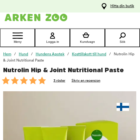
pa
Hitta din butik
ållet
Kontakta
kundtjänst
Meny
Logga in
Kundvagn
Sök
Hem
Hund
Hundens Apotek
Kosttillskott till hund
Nutrolin Hip
& Joint Nutritional Paste
Nutrolin Hip & Joint Nutritional Paste
foo
3 röster
Skriv en recension