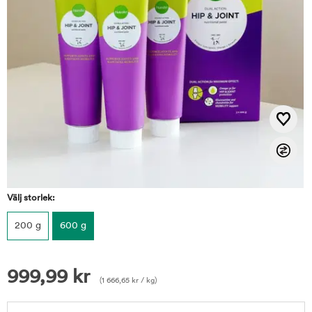
Välj storlek:
200 g
600 g
999,99
kr
(
1 666,65
kr
/ kg)