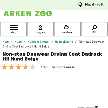
pa
Hitta din butik
ållet
Kontakta
kundtjänst
Meny
Logga in
Kundvagn
Sök
Hem
Hund
Hundens Skötsel
Badrock hund
Non-stop Dogwear
Drying Coat Badrock till Hund Beige
Non-stop Dogwear Drying Coat Badrock
foo
till Hund Beige
1 röst
Skriv en recension