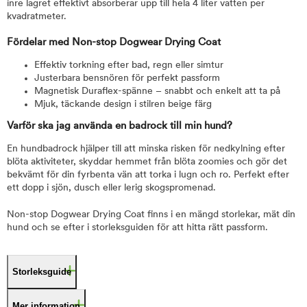
inre lagret effektivt absorberar upp till hela 4 liter vatten per
kvadratmeter.
Fördelar med Non-stop Dogwear Drying Coat
Effektiv torkning efter bad, regn eller simtur
Justerbara bensnören för perfekt passform
Magnetisk Duraflex-spänne – snabbt och enkelt att ta på
Mjuk, täckande design i stilren beige färg
Varför ska jag använda en badrock till min hund?
En hundbadrock hjälper till att minska risken för nedkylning efter
blöta aktiviteter, skyddar hemmet från blöta zoomies och gör det
bekvämt för din fyrbenta vän att torka i lugn och ro. Perfekt efter
ett dopp i sjön, dusch eller lerig skogspromenad.
Non-stop Dogwear Drying Coat finns i en mängd storlekar, mät din
hund och se efter i storleksguiden för att hitta rätt passform.
Storleksguide
Mer information