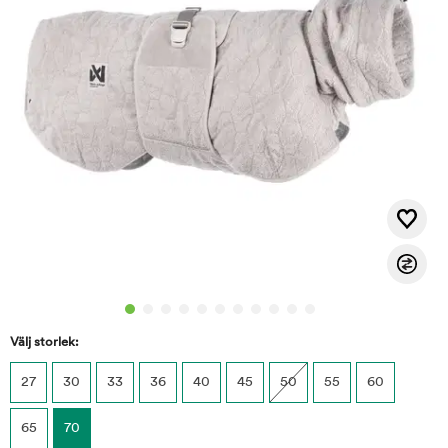
Välj storlek:
27
30
33
36
40
45
50
55
60
65
70