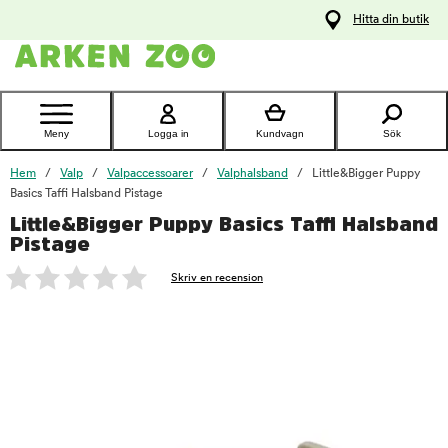
pa
Hitta din butik
ållet
Kontakta
kundtjänst
Meny
Logga in
Kundvagn
Sök
Hem
Valp
Valpaccessoarer
Valphalsband
Little&Bigger Puppy
Basics Taffi Halsband Pistage
Little&Bigger Puppy Basics Taffi Halsband
foo
Pistage
Skriv en recension