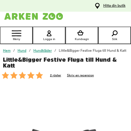
pa
Hitta din butik
ållet
Kontakta
kundtjänst
Meny
Logga in
Kundvagn
Sök
Hem
Hund
Hundkläder
Little&Bigger Festive Fluga till Hund & Katt
Little&Bigger Festive Fluga till Hund &
foo
Katt
2 röster
Skriv en recension