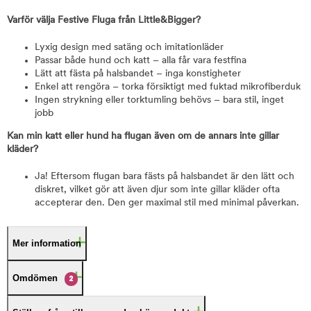
Varför välja Festive Fluga från Little&Bigger?
Lyxig design med satäng och imitationläder
Passar både hund och katt – alla får vara festfina
Lätt att fästa på halsbandet – inga konstigheter
Enkel att rengöra – torka försiktigt med fuktad mikrofiberduk
Ingen strykning eller torktumling behövs – bara stil, inget
jobb
Kan min katt eller hund ha flugan även om de annars inte gillar
kläder?
Ja! Eftersom flugan bara fästs på halsbandet är den lätt och
diskret, vilket gör att även djur som inte gillar kläder ofta
accepterar den. Den ger maximal stil med minimal påverkan.
Mer information
Omdömen
2