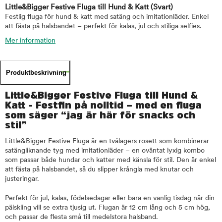
Little&Bigger Festive Fluga till Hund & Katt
(Svart)
Festlig fluga för hund & katt med satäng och imitationläder. Enkel
att fästa på halsbandet – perfekt för kalas, jul och stiliga selfies.
Mer information
Produktbeskrivning
Little&Bigger Festive Fluga till Hund &
Katt - Festfin på nolltid – med en fluga
som säger “jag är här för snacks och
stil”
Little&Bigger Festive Fluga är en tvålagers rosett som kombinerar
satängliknande tyg med imitationläder – en oväntat lyxig kombo
som passar både hundar och katter med känsla för stil. Den är enkel
att fästa på halsbandet, så du slipper krångla med knutar och
justeringar.
Perfekt för jul, kalas, födelsedagar eller bara en vanlig tisdag när din
pälskling vill se extra tjusig ut. Flugan är 12 cm lång och 5 cm hög,
och passar de flesta små till medelstora halsband.