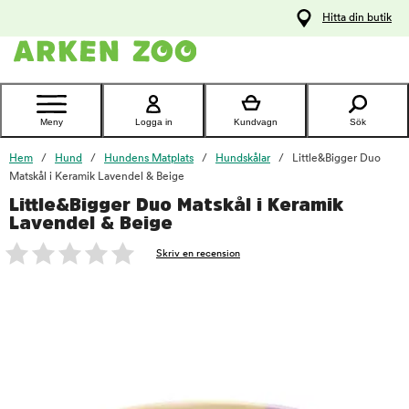
pa
Hitta din butik
ållet
Kontakta
kundtjänst
Meny
Logga in
Kundvagn
Sök
Hem
Hund
Hundens Matplats
Hundskålar
Little&Bigger Duo
Matskål i Keramik Lavendel & Beige
Little&Bigger Duo Matskål i Keramik
foo
Lavendel & Beige
Skriv en recension