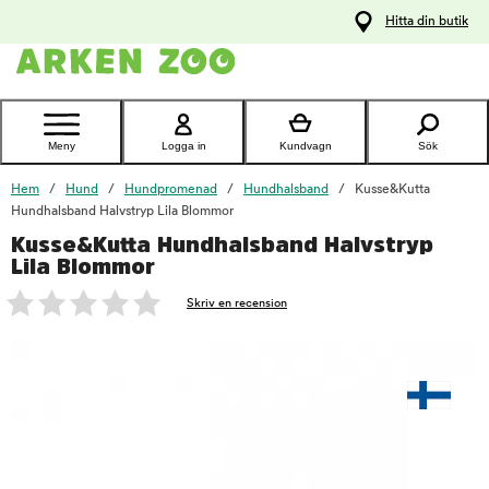
pa
Hitta din butik
ållet
Kontakta
kundtjänst
Meny
Logga in
Kundvagn
Sök
Hem
Hund
Hundpromenad
Hundhalsband
Kusse&Kutta
Hundhalsband Halvstryp Lila Blommor
Kusse&Kutta Hundhalsband Halvstryp
foo
Lila Blommor
Skriv en recension