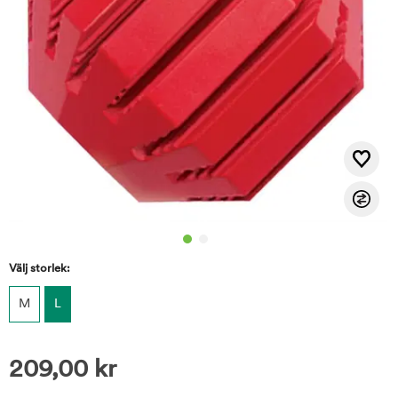
Välj storlek:
M
L
209,00
kr