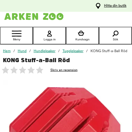
pa
Hitta din butik
ållet
Kontakta
kundtjänst
Meny
Logga in
Kundvagn
Sök
Hem
Hund
Hundleksaker
Tuggleksaker
KONG Stuff-a-Ball Röd
KONG Stuff-a-Ball Röd
foo
Skriv en recension