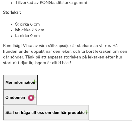
Tillverkad av KONG:s slitstarka gummi
Storlekar:
S:
cirka 6 cm
M:
cirka 7,5 cm
L:
cirka 9 cm
Kom ihåg! Vissa av våra sällskapsdjur är starkare än vi tror. Håll
hunden under uppsikt när den leker, och ta bort leksaken om den
går sönder. Tänk på att anpassa storleken på leksaken efter hur
stort ditt djur är, lagom är alltid bäst!
Mer information
Omdömen
0
Ställ en fråga till oss om den här produkten