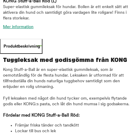
KONG Stuff-a-Ball Röd
(L)
Super-elastisk gummileksak för hundar. Bollen är ett enkelt sätt att
aktivera din hund och samtidigt göra vardagen lite roligare! Finns i
flera storlekar.
Mer information
Produktbeskrivning
Tuggleksak med godisgömma från KONG
Kong Stuff-a-Ball är en super-elastisk gummileksak, som är
oemotståndlig för de flesta hundar. Leksaken är utformad för att
tillfredsställa din hunds naturliga tuggbehov samtidigt som den
erbjuder en rolig utmaning.
Fyll leksaken med något din hund tycker om, exempelvis flytande
godis eller KONG:s pasta, och låt din hund mumsa i sig godsakerna.
Fördelar med KONG Stuff-a-Ball Röd:
Främjar friska tänder och tandkött
Lockar till bus och lek