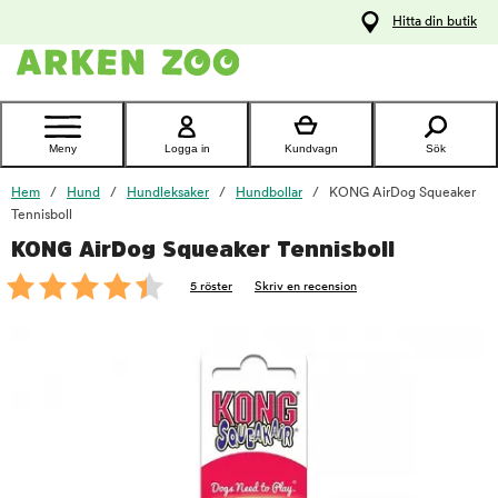
pa
Hitta din butik
ållet
Kontakta
kundtjänst
Meny
Logga in
Kundvagn
Sök
Hem
Hund
Hundleksaker
Hundbollar
KONG AirDog Squeaker
Tennisboll
KONG AirDog Squeaker Tennisboll
foo
5 röster
Skriv en recension