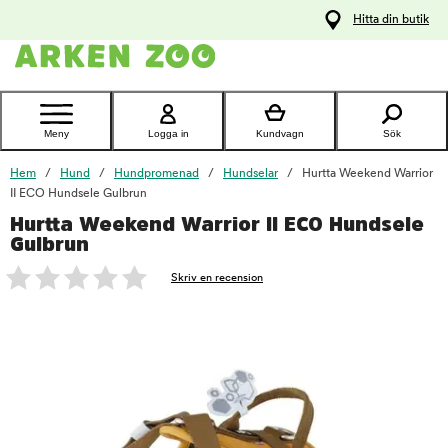
pa
Hitta din butik
ållet
Kontakta
kundtjänst
Meny
Logga in
Kundvagn
Sök
Hem
Hund
Hundpromenad
Hundselar
Hurtta Weekend Warrior
II ECO Hundsele Gulbrun
Hurtta Weekend Warrior II ECO Hundsele
foo
Gulbrun
Skriv en recension