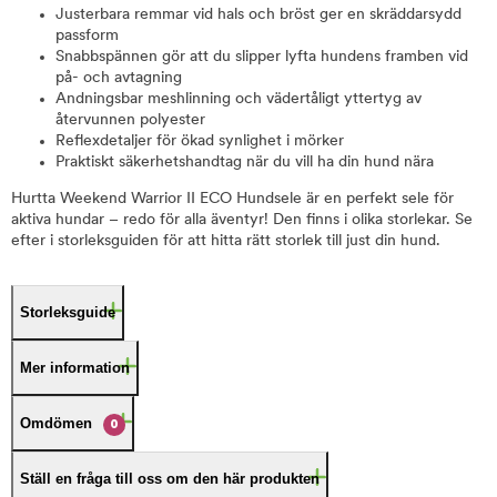
Justerbara remmar vid hals och bröst ger en skräddarsydd
passform
Snabbspännen gör att du slipper lyfta hundens framben vid
på- och avtagning
Andningsbar meshlinning och vädertåligt yttertyg av
återvunnen polyester
Reflexdetaljer för ökad synlighet i mörker
Praktiskt säkerhetshandtag när du vill ha din hund nära
Hurtta Weekend Warrior II ECO Hundsele är en perfekt sele för
aktiva hundar – redo för alla äventyr! Den finns i olika storlekar. Se
efter i storleksguiden för att hitta rätt storlek till just din hund.
Storleksguide
Mer information
Omdömen
0
Ställ en fråga till oss om den här produkten