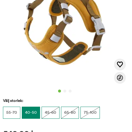
Välj storlek:
55-70
40-50
45-60
65-80
75-100