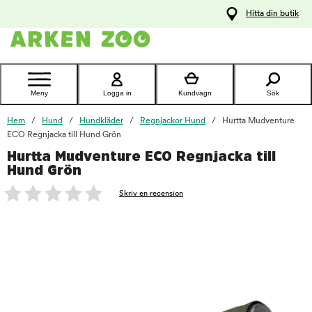
pa
Hitta din butik
ållet
Kontakta
kundtjänst
Meny
Logga in
Kundvagn
Sök
Hem
Hund
Hundkläder
Regnjackor Hund
Hurtta Mudventure
ECO Regnjacka till Hund Grön
Hurtta Mudventure ECO Regnjacka till
foo
Hund Grön
Skriv en recension