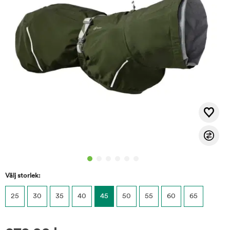
Välj storlek:
25
30
35
40
45
50
55
60
65