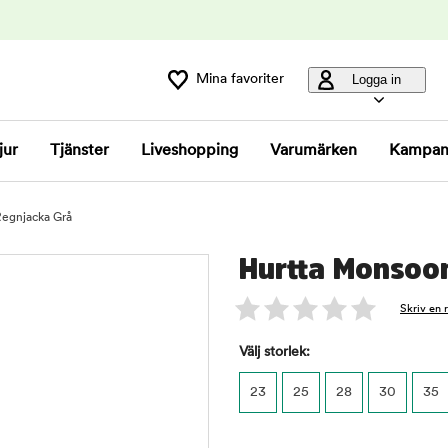
Mina favoriter
Logga in
jur
Tjänster
Liveshopping
Varumärken
Kampan
Regnjacka Grå
Hurtta Monsoon
Skriv en 
Välj storlek:
23
25
28
30
35