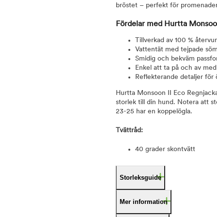
bröstet – perfekt för promenader 
Fördelar med Hurtta Monsoon
Tillverkad av 100 % återvu
Vattentät med tejpade söm
Smidig och bekväm passfor
Enkel att ta på och av med
Reflekterande detaljer för
Hurtta Monsoon II Eco Regnjacka Gr
storlek till din hund. Notera att
23-25 har en koppelögla.
Tvättråd:
40 grader skontvätt
Storleksguide
Mer information