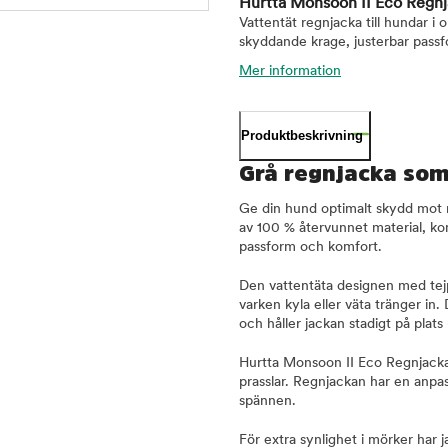
Hurtta Monsoon II Eco Regn
Vattentät regnjacka till hundar i
skyddande krage, justerbar passf
Mer information
Produktbeskrivning
Grå regnjacka som
Ge din hund optimalt skydd mot r
av 100 % återvunnet material, k
passform och komfort.
Den vattentäta designen med tejp
varken kyla eller väta tränger i
och håller jackan stadigt på plats
Hurtta Monsoon II Eco Regnjacka G
prasslar. Regnjackan har en anpa
spännen.
För extra synlighet i mörker har 