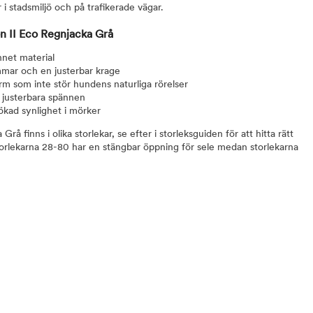
i stadsmiljö och på trafikerade vägar.
 II Eco Regnjacka Grå
nnet material
mar och en justerbar krage
m som inte stör hundens naturliga rörelser
 justerbara spännen
 ökad synlighet i mörker
å finns i olika storlekar, se efter i storleksguiden för att hitta rätt
 storlekarna 28-80 har en stängbar öppning för sele medan storlekarna