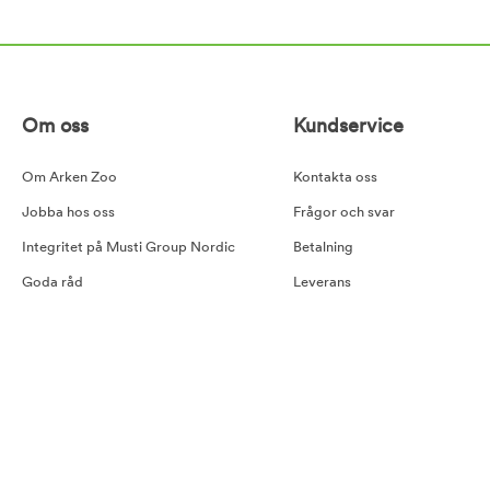
Om oss
Kundservice
Om Arken Zoo
Kontakta oss
Jobba hos oss
Frågor och svar
Integritet på Musti Group Nordic
Betalning
Goda råd
Leverans
Cookiepolicy
Retur
Tillgänglighetsredogörelse
Köpvillkor
Våra samarbetspartners
Pressmeddelande Arken Zoo