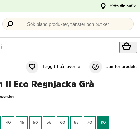
Hitta din butik
Sök bland produkter, tjänster och butiker
j
Lägg till på favoriter
Jämför produkt
 II Eco Regnjacka Grå
recension
40
45
50
55
60
65
70
80