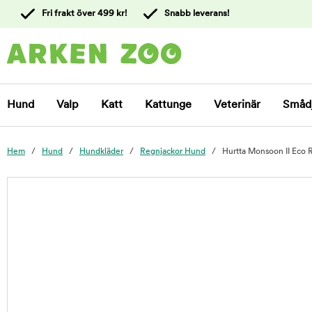
 till
Fri frakt över 499 kr!
Snabb leverans!
ållet
Kontakta
kundtjänst
Hund
Valp
Katt
Kattunge
Veterinär
Småd
Hem
Hund
Hundkläder
Regnjackor Hund
Hurtta Monsoon II Eco 
foo