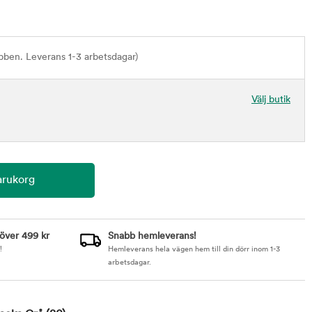
bben. Leverans 1-3 arbetsdagar)
Välj butik
 över 499 kr
Snabb hemleverans!
!
Hemleverans hela vägen hem till din dörr inom 1-3
arbetsdagar.