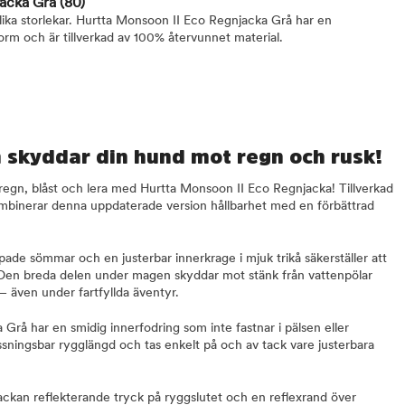
jacka Grå
(80)
 olika storlekar. Hurtta Monsoon II Eco Regnjacka Grå har en
orm och är tillverkad av 100% återvunnet material.
 skyddar din hund mot regn och rusk!
egn, blåst och lera med Hurtta Monsoon II Eco Regnjacka! Tillverkad
ombinerar denna uppdaterade version hållbarhet med en förbättrad
ade sömmar och en justerbar innerkrage i mjuk trikå säkerställer att
n. Den breda delen under magen skyddar mot stänk från vattenpölar
 – även under fartfyllda äventyr.
rå har en smidig innerfodring som inte fastnar i pälsen eller
ssningsbar rygglängd och tas enkelt på och av tack vare justerbara
jackan reflekterande tryck på ryggslutet och en reflexrand över