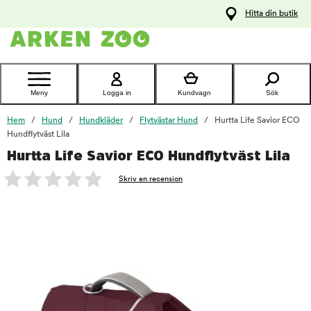
pa
Hitta din butik
ållet
Kontakta
kundtjänst
Meny
Logga in
Kundvagn
Sök
Hem
Hund
Hundkläder
Flytvästar Hund
Hurtta Life Savior ECO
Hundflytväst Lila
Hurtta Life Savior ECO Hundflytväst Lila
foo
Skriv en recension