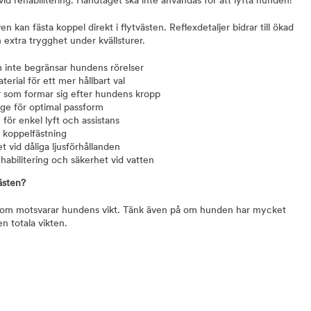
vid rehabilitering. Handtaget ska inte användas för att lyfta hunden!
n kan fästa koppel direkt i flytvästen. Reflexdetaljer bidrar till ökad
en extra trygghet under kvällsturer.
 inte begränsar hundens rörelser
erial för ett mer hållbart val
ar som formar sig efter hundens kropp
ge för optimal passform
för enkel lyft och assistans
r koppelfästning
t vid dåliga ljusförhållanden
ehabilitering och säkerhet vid vatten
västen?
 som motsvarar hundens vikt. Tänk även på om hunden har mycket
n totala vikten.