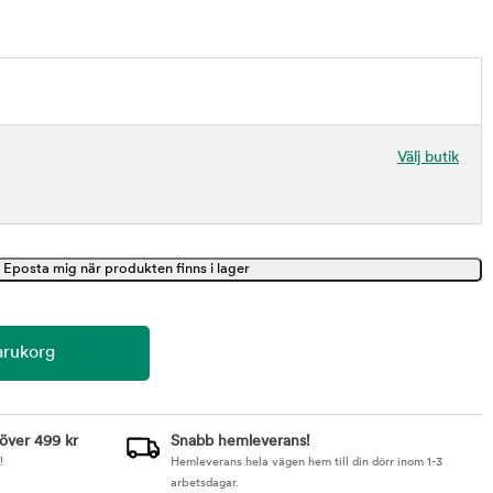
Välj butik
 över 499 kr
Snabb hemleverans!
!
Hemleverans hela vägen hem till din dörr inom 1-3
arbetsdagar.