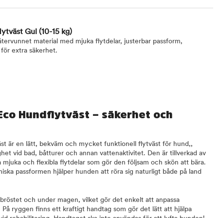
lytväst Gul
(10-15 kg)
 återvunnet material med mjuka flytdelar, justerbar passform,
 för extra säkerhet.
 Eco Hundflytväst – säkerhet och
st är en lätt, bekväm och mycket funktionell flytväst för hund,,
et vid bad, båtturer och annan vattenaktivitet. Den är tillverkad av
 mjuka och flexibla flytdelar som gör den följsam och skön att bära.
ska passformen hjälper hunden att röra sig naturligt både på land
 bröstet och under magen, vilket gör det enkelt att anpassa
 På ryggen finns ett kraftigt handtag som gör det lätt att hjälpa