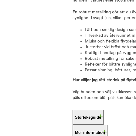
hunden i vattnet eller stötta den 
En robust metallring gör att du äve
synlighet i svagt ljus, vilket ger 
Lätt och smidig design som
Tillverkad av återvunnet mat
Mjuka och flexibla flytdel
Justerbar vid bröst och ma
Kraftigt handtag på ryggen 
Robust metallring för säke
Reflexer för bättre synlighe
Passar simning, båtturer, r
Hur väljer jag rätt storlek på flyt
Väg hunden och välj viktklassen
päls eftersom blöt päls kan öka de
Storleksguide
Mer information