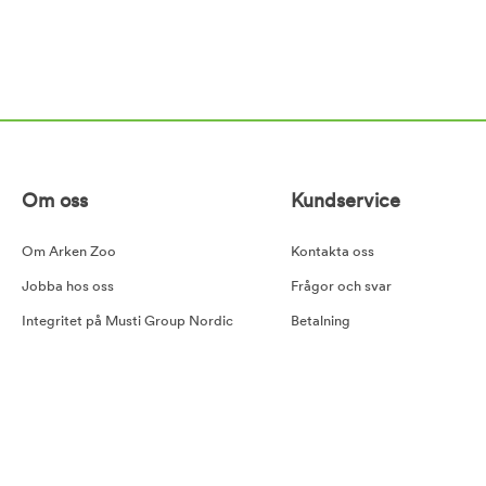
Om oss
Kundservice
Om Arken Zoo
Kontakta oss
Jobba hos oss
Frågor och svar
Integritet på Musti Group Nordic
Betalning
Goda råd
Leverans
Cookiepolicy
Retur
Tillgänglighetsredogörelse
Köpvillkor
Våra samarbetspartners