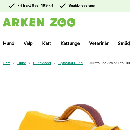
 till
Fri frakt över 499 kr!
Snabb leverans!
ållet
Kontakta
kundtjänst
Hund
Valp
Katt
Kattunge
Veterinär
Småd
Hem
Hund
Hundkläder
Flytvästar Hund
Hurtta Life Savior Eco Hu
foo