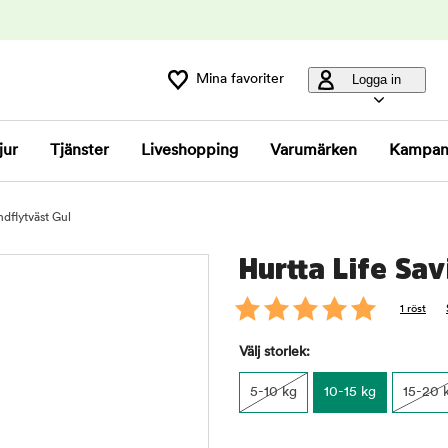
Mina favoriter
Logga in
jur
Tjänster
Liveshopping
Varumärken
Kampan
ndflytväst Gul
Hurtta Life Sa
1 röst
Välj storlek:
5-10 kg
10-15 kg
15-20 