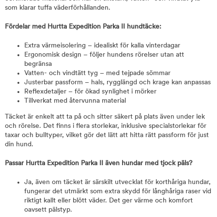
som klarar tuffa väderförhållanden.
Fördelar med Hurtta Expedition Parka II hundtäcke:
Extra värmeisolering – idealiskt för kalla vinterdagar
Ergonomisk design – följer hundens rörelser utan att
begränsa
Vatten- och vindtätt tyg – med tejpade sömmar
Justerbar passform – hals, rygglängd och krage kan anpassas
Reflexdetaljer – för ökad synlighet i mörker
Tillverkat med återvunna material
Täcket är enkelt att ta på och sitter säkert på plats även under lek
och rörelse. Det finns i flera storlekar, inklusive specialstorlekar för
taxar och bulltyper, vilket gör det lätt att hitta rätt passform för just
din hund.
Passar Hurtta Expedition Parka II även hundar med tjock päls?
Ja, även om täcket är särskilt utvecklat för korthåriga hundar,
fungerar det utmärkt som extra skydd för långhåriga raser vid
riktigt kallt eller blött väder. Det ger värme och komfort
oavsett pälstyp.