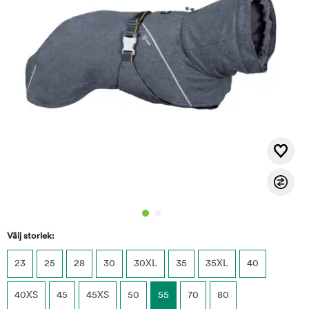
Välj storlek:
23
25
28
30
30XL
35
35XL
40
40XS
45
45XS
50
55
70
80