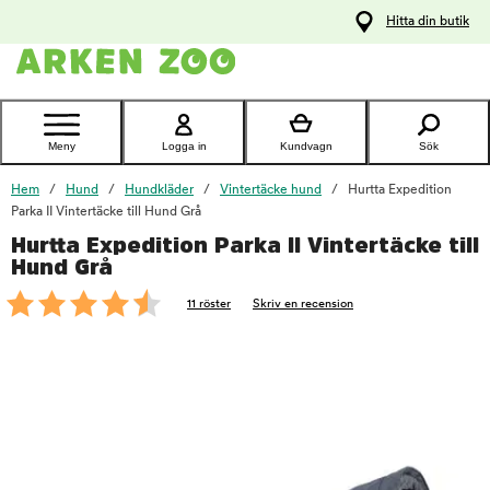
pa
Hitta din butik
ållet
Kontakta
kundtjänst
Meny
Logga in
Kundvagn
Sök
Hem
Hund
Hundkläder
Vintertäcke hund
Hurtta Expedition
Parka II Vintertäcke till Hund Grå
Hurtta Expedition Parka II Vintertäcke till
foo
Hund Grå
11 röster
Skriv en recension