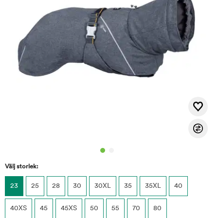
Välj storlek:
23
25
28
30
30XL
35
35XL
40
40XS
45
45XS
50
55
70
80