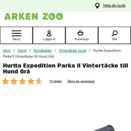
pa
Hitta din butik
ållet
Kontakta
kundtjänst
Meny
Logga in
Kundvagn
Sök
Hem
Hund
Hundkläder
Vintertäcke hund
Hurtta Expedition
Parka II Vintertäcke till Hund Grå
Hurtta Expedition Parka II Vintertäcke till
foo
Hund Grå
11 röster
Skriv en recension