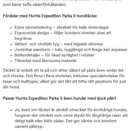
som klarar tuffa väderförhållanden.
Fördelar med Hurtta Expedition Parka II hundtäcke:
Extra värmeisolering – idealiskt för kalla vinterdagar
Ergonomisk design – följer hundens rörelser utan att
begränsa
Vatten- och vindtätt tyg – med tejpade sömmar
Justerbar passform – hals, rygglängd och krage kan anpassas
Reflexdetaljer – för ökad synlighet i mörker
Tillverkat med återvunna material
Täcket är enkelt att ta på och sitter säkert på plats även under lek
och rörelse. Det finns i flera storlekar, inklusive specialstorlekar för
taxar och bulltyper, vilket gör det lätt att hitta rätt passform för just
din hund.
Passar Hurtta Expedition Parka II även hundar med tjock päls?
Ja, även om täcket är särskilt utvecklat för korthåriga hundar,
fungerar det utmärkt som extra skydd för långhåriga raser vid
riktigt kallt eller blött väder. Det ger värme och komfort
oavsett pälstyp.