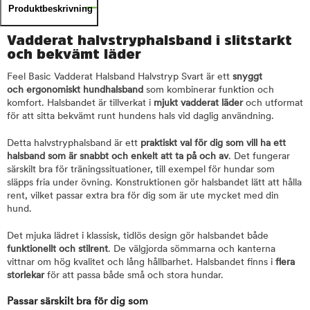
Produktbeskrivning
Vadderat halvstryphalsband i slitstarkt
och bekvämt läder
Feel Basic Vadderat Halsband Halvstryp Svart är ett
snyggt
och ergonomiskt hundhalsband
som kombinerar funktion och
komfort. Halsbandet är tillverkat i
mjukt vadderat läder
och utformat
för att sitta bekvämt runt hundens hals vid daglig användning.
Detta halvstryphalsband är ett
praktiskt val för dig som vill ha ett
halsband som är snabbt och enkelt att ta på och av
. Det fungerar
särskilt bra för träningssituationer, till exempel för hundar som
släpps fria under övning. Konstruktionen gör halsbandet lätt att hålla
rent, vilket passar extra bra för dig som är ute mycket med din
hund.
Det mjuka lädret i klassisk, tidlös design gör halsbandet både
funktionellt och stilrent
. De välgjorda sömmarna och kanterna
vittnar om hög kvalitet och lång hållbarhet. Halsbandet finns i
flera
storlekar
för att passa både små och stora hundar.
Passar särskilt bra för dig som