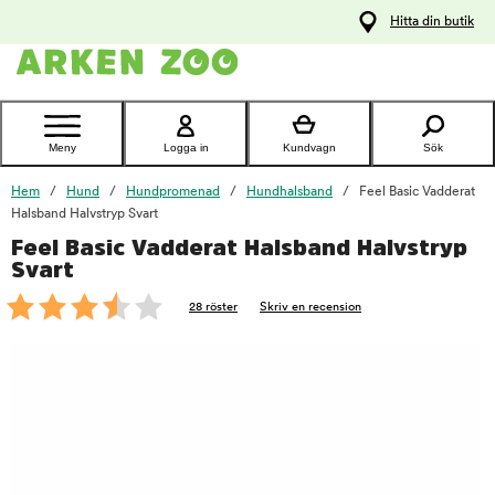
pa
Hitta din butik
ållet
Kontakta
kundtjänst
Meny
Logga in
Kundvagn
Sök
Hem
Hund
Hundpromenad
Hundhalsband
Feel Basic Vadderat
Halsband Halvstryp Svart
Feel Basic Vadderat Halsband Halvstryp
foo
Svart
28 röster
Skriv en recension