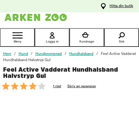
pa
Hitta din butik
ållet
Kontakta
kundtjänst
Meny
Logga in
Kundvagn
Sök
Hem
Hund
Hundpromenad
Hundhalsband
Feel Active Vadderat
Hundhalsband Halvstryp Gul
Feel Active Vadderat Hundhalsband
foo
Halvstryp Gul
1 röst
Skriv en recension