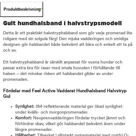
Produktbeskrivning
Gult hundhalsband i halvstrypsmodell
Detta är ett praktiskt halvstryphalsband som gör varje promenad lite
roligare med sin solgula färg! Den mjuka vadderingen och smidiga
designen gör halsbandet både bekvämt att bära och enkelt att ta på
och av.
Ett halvstryphalsband är särskilt anpassat för vuxna hundar och
passar extra bra för raser med smala huvuden i förhållande till
halsen – det minskar risken att halsbandet glider av under
promenaden.
Fördelar med Feel Active Vadderat Hundhalsband Halvstryp
Gul
Synlighet:
3M-reflekterande material ger ökad synlighet
under kvälls- och morgonpromenader.
Komfort:
Neoprenvadderingen fördelar trycket jämnt och
förhindrar skav, vilket gör halsbandet bekvämt även under
längre promenader.
Hållbarhet:
Tillverkat i slitstarkt nylonmaterial med rostfri O-