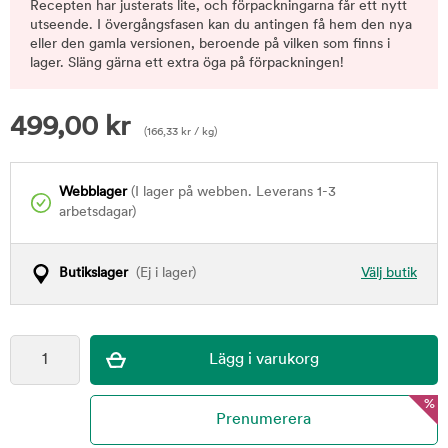
Recepten har justerats lite, och förpackningarna får ett nytt
utseende. I övergångsfasen kan du antingen få hem den nya
eller den gamla versionen, beroende på vilken som finns i
lager. Släng gärna ett extra öga på förpackningen!
499,00
kr
(
166,33
kr
/ kg)
Webblager
(I lager på webben. Leverans 1-3
arbetsdagar)
Butikslager
(Ej i lager)
Välj butik
%