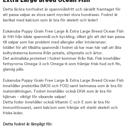
Extra Large Breed Ocean Fish
Detta läckra torrfodret är spannmålsfritt och särskilt framtaget för
att passa valpar av stora samt mycket stora hundraser. Fodret är
berikat med kalcium som är bra för skelett och leder!
Eukanuba Puppy Grain Free Large & Extra Large Breed Ocean Fish
är fritt från både spannmål och kyckling, vilket gör att det kan passa
till valpar som har problem med allergier eller intoleranser.
Istället för att tillsätta spannmål i fodret så har man här valt att låta
kolhydraterna komma ifrån potatis, sötpotatis och ärtor.
Det animaliska proteinet i fodret kommer ifrån fisk. Fisk innehåller
fettsyrorna Omega-3 och Omega-6 som främjar frisk hud och fin,
glansig päls.
Eukanuba Puppy Grain Free Large & Extra Large Breed Ocean Fish
innehåller prebiotika (MOS och FOS) samt betmassa som är bra för
matsmältningen. Fodret innehåller också DHA som är bra för
hjärnan - viktigt för växande valpar!
Detta foder innehåller också Vitamin C och E som är bra för
immunförsvaret, samt kalcium som främjar ett starkt skelett och
friska leder.
Detta fodret är lämpligt för: