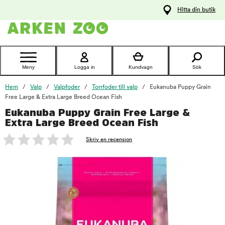
pa
Hitta din butik
ållet
Kontakta
kundtjänst
Meny
Logga in
Kundvagn
Sök
Hem
Valp
Valpfoder
Torrfoder till valp
Eukanuba Puppy Grain
Free Large & Extra Large Breed Ocean Fish
Eukanuba Puppy Grain Free Large &
foo
Extra Large Breed Ocean Fish
Skriv en recension