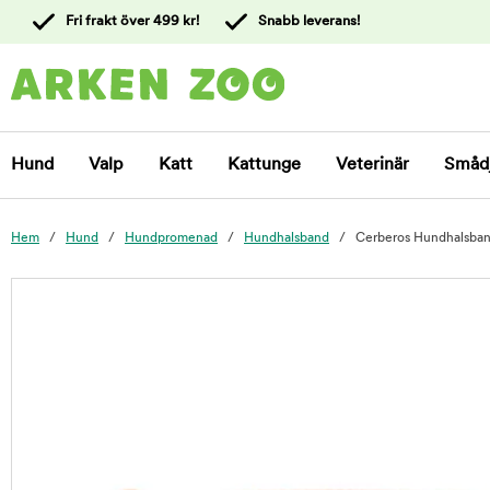
 till
Fri frakt över 499 kr!
Snabb leverans!
ållet
Kontakta
kundtjänst
Hund
Valp
Katt
Kattunge
Veterinär
Småd
Hem
Hund
Hundpromenad
Hundhalsband
Cerberos Hundhalsban
foo