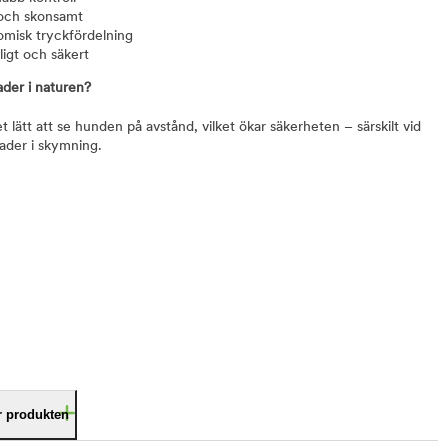
och skonsamt
omisk tryckfördelning
ligt och säkert
ader i naturen?
t lätt att se hunden på avstånd, vilket ökar säkerheten – särskilt vid
nader i skymning.
är produkten