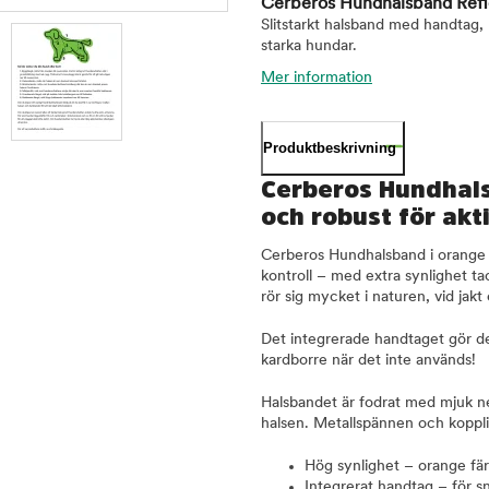
Cerberos Hundhalsband Ref
Slitstarkt halsband med handtag, 
starka hundar.
Mer information
Produktbeskrivning
Cerberos Hundhals
och robust för akt
Cerberos Hundhalsband i orange 
kontroll – med extra synlighet ta
rör sig mycket i naturen, vid jakt 
Det integrerade handtaget gör de
kardborre när det inte används!
Halsbandet är fodrat med mjuk ne
halsen. Metallspännen och kopplin
Hög synlighet – orange fär
Integrerat handtag – för s