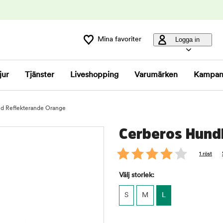
Mina favoriter
Logga in
jur
Tjänster
Liveshopping
Varumärken
Kampan
d Reflekterande Orange
Cerberos Hund
1 röst
Välj storlek:
S
M
L