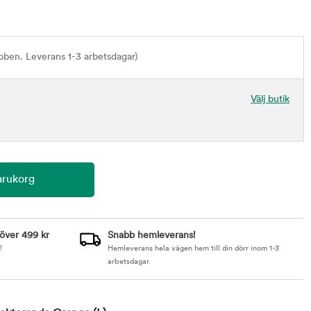
bben. Leverans 1-3 arbetsdagar)
Välj butik
 över 499 kr
Snabb hemleverans!
!
Hemleverans hela vägen hem till din dörr inom 1-3
arbetsdagar.