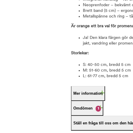
Neoprenfoder – bekvämt 
Brett band (5 cm) – ergon
Metallspänne och ring – tå
Är orange ett bra val för promen
Ja! Den klara färgen gör de
jakt, vandring eller prome
Storlekar:
S: 40-50 cm, bredd 5 cm
M: 51-60 cm, bredd 5 cm
L: 61-77 cm, bredd 5 cm
Mer information
Omdömen
1
Ställ en fråga till oss om den h