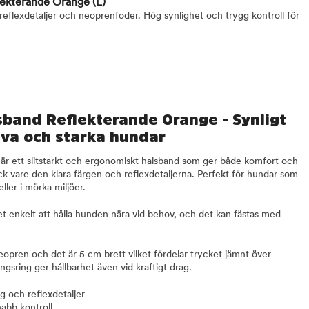
lekterande Orange
(L)
reflexdetaljer och neoprenfoder. Hög synlighet och trygg kontroll för
band Reflekterande Orange - Synligt
iva och starka hundar
är ett slitstarkt och ergonomiskt halsband som ger både komfort och
ck vare den klara färgen och reflexdetaljerna. Perfekt för hundar som
eller i mörka miljöer.
t enkelt att hålla hunden nära vid behov, och det kan fästas med
opren och det är 5 cm brett vilket fördelar trycket jämnt över
gsring ger hållbarhet även vid kraftigt drag.
g och reflexdetaljer
nabb kontroll