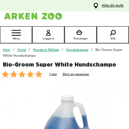
pa
Hitta din butik
ållet
Kontakta
kundtjänst
Meny
Logga in
Kundvagn
Sök
Hem
Hund
Hundens Skötsel
Hundschampo
Bio-Groom Super
White Hundschampo
Bio-Groom Super White Hundschampo
foo
1 röst
Skriv en recension