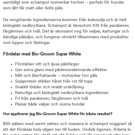
samtidigt som schampot motverkar torrhet – perfekt för hundar
som lätt får matt eller livlös päls.
De rengörande ingredienserna kommer från kokosolja och är helt
biologiskt nedbrytbara. Schampot är dessutom fritt från parabener,
färgämnen och tvål. Det är skonsamt nog för valpar, kattungar och
känsliga pälsdjur, och fungerar utmärkt tillsammans med produkter
mot loppor och fästingar.
Fördelar med Bio-Groom Super White
Förstärker vitt och ljusa pälsfärger
Ger extra glans med pärlemorskimrande effekter
Milt och återfuktande – motverkar torr päls
Sojaprotein stärker håret från rot till topp
Snabbt lödder och snabb ursköljning
Naturliga och biologiskt nedbrytbara ingredienser
Fri från parabener, färgämnen och tvål
Passar både valpar och vuxna hundar
Hur applicerar jag Bio-Groom Super White för bästa resultat?
Blöt pälsen med varmt vatten och massera in schampot noggrant så
att det fördelas hela vägen ner till huden. Undvik ögonen. Arbeta in