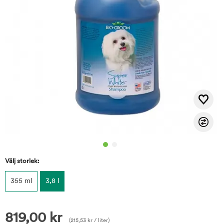
Välj storlek:
355 ml
3,8 l
819,00
kr
(
215,53
kr
/ liter)