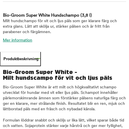
Bio-Groom Super White Hundschampo
(3,8 l)
Milt hundschampo för vit och ljus päls som ger klarare färg och
extra glans. Lätt att skölja ur, stärker pälsen och är fritt från
parabener och färgämnen.
Mer information
Produktbeskrivning
Bio-Groom Super White -
Milt hundscampo för vit och ljus päls
Bio-Groom Super White är ett milt och högkvalitativt schampo
utvecklat för hundar med vit eller ljus päls. Schampot innehåller
pärlemorskimrande ämnen som förstärker pälsens naturliga färg och
ger en klarare, mer strålande finish. Resultatet blir en ren, mjuk och
lättborstad päls med en fräsch och nybadad känsla.
Formulan löddrar snabbt och sköljs ur lika lätt, vilket sparar både tid
och vatten. Sojaprotein stärker varje hårstrå och ger mer fyllighet,