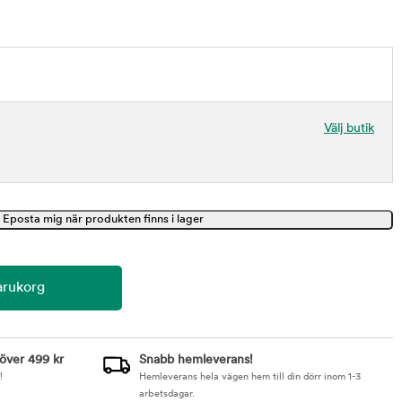
Välj butik
 över 499 kr
Snabb hemleverans!
!
Hemleverans hela vägen hem till din dörr inom 1-3
arbetsdagar.