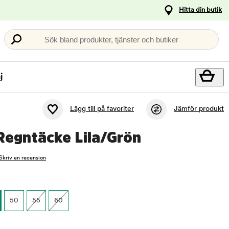
Hitta din butik
Sök bland produkter, tjänster och butiker
j
Lägg till på favoriter
Jämför produkt
Regntäcke Lila/Grön
Skriv en recension
50
55
60