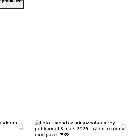
är produkten
.