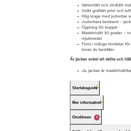
Vattentätt och vindtätt m
Unikt grafiskt print och lu
Hög krage med justerbar 
Justerbara benband – jacka
Öppning för koppel
Maskintvätt 30 grader – tv
mjukmedel
Finns i många storlekar för
innan du beställer.
Är jackan enkel att sköta och hål
Ja, jackan är maskintvättba
Storleksguide
Mer information
Omdömen
1