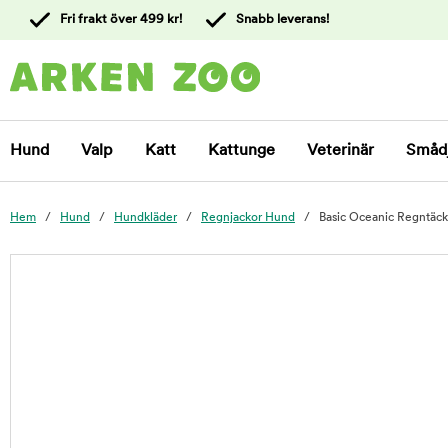
 till
Fri frakt över 499 kr!
Snabb leverans!
ållet
Kontakta
kundtjänst
Hund
Valp
Katt
Kattunge
Veterinär
Småd
Hem
Hund
Hundkläder
Regnjackor Hund
Basic Oceanic Regntäck
foo