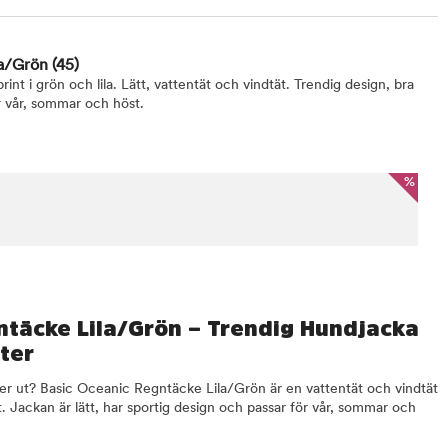
la/Grön
(45)
rint i grön och lila. Lätt, vattentät och vindtät. Trendig design, bra
r vår, sommar och höst.
%
ntäcke Lila/Grön – Trendig Hundjacka
ter
ker ut? Basic Oceanic Regntäcke Lila/Grön är en vattentät och vindtät
t. Jackan är lätt, har sportig design och passar för vår, sommar och