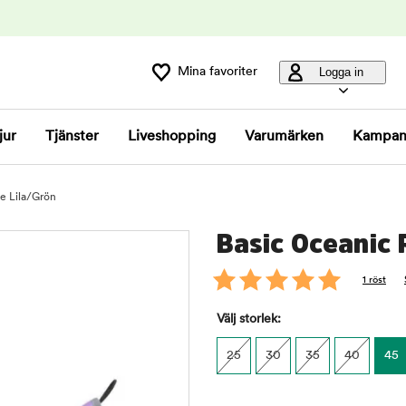
Mina favoriter
Logga in
jur
Tjänster
Liveshopping
Varumärken
Kampan
e Lila/Grön
Basic Oceanic 
1 röst
Välj storlek:
25
30
35
40
45