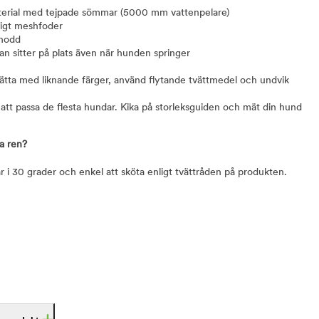
aterial med tejpade sömmar (5000 mm vattenpelare)
ftigt meshfoder
snodd
n sitter på plats även när hunden springer
ätta med liknande färger, använd flytande tvättmedel och undvik
 att passa de flesta hundar. Kika på storleksguiden och mät din hund
la ren?
r i 30 grader och enkel att sköta enligt tvättråden på produkten.