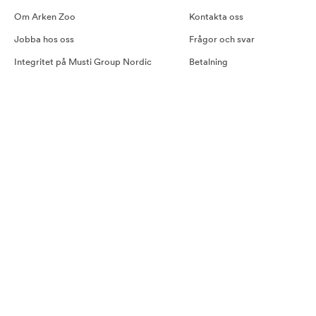
Om Arken Zoo
Kontakta oss
Jobba hos oss
Frågor och svar
Integritet på Musti Group Nordic
Betalning
Goda råd
Leverans
Cookiepolicy
Retur
Tillgänglighetsredogörelse
Köpvillkor
Våra samarbetspartners
Pressmeddelande Arken Zoo