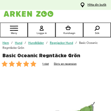
pa
Hitta din butik
ållet
Kontakta
kundtjänst
Meny
Logga in
Kundvagn
Sök
Hem
Hund
Hundkläder
Regnjackor Hund
Basic Oceanic
Regntäcke Grön
Basic Oceanic Regntäcke Grön
foo
1 röst
Skriv en recension