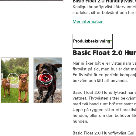
Basic Float 2.0 Hundflytväst
Knallgul hundflytväst i återvunne
storlekar, sitter bekvämt och har
Mer information
Produktbeskrivning
Basic Float 2.0 Hu
När ni åker båt eller vistas nära 
flytväst på sig, men hur är det
En flytväst är en perfekt kompan
bekväm och lätt att använda.
Basic Float 2.0 Hundflytväst har
vattnet. Flytvästen sitter bekvämt
med två band runt bröstet samt
Uppe på ryggen sitter ett prakt
hunden, eller om den behöver lite
hunden.
Basic Float 2.0 Hundflytväst Gul ä