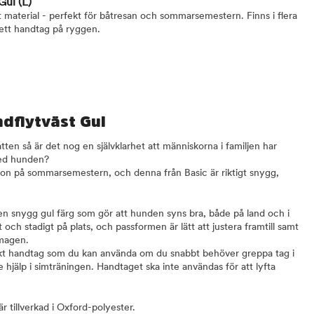
 Gul
(L)
t material - perfekt för båtresan och sommarsemestern. Finns i flera
 ett handtag på ryggen.
ndflytväst Gul
vatten så är det nog en självklarhet att människorna i familjen har
 med hunden?
jon på sommarsemestern, och denna från Basic är riktigt snygg,
 en snygg gul färg som gör att hunden syns bra, både på land och i
 och stadigt på plats, och passformen är lätt att justera framtill samt
 magen.
iskt handtag som du kan använda om du snabbt behöver greppa tag i
 hjälp i simträningen. Handtaget ska inte användas för att lyfta
r tillverkad i Oxford-polyester.