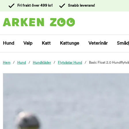
 till
Fri frakt över 499 kr!
Snabb leverans!
ållet
Kontakta
kundtjänst
Hund
Valp
Katt
Kattunge
Veterinär
Småd
Hem
Hund
Hundkläder
Flytvästar Hund
Basic Float 2.0 Hundflytvä
foo