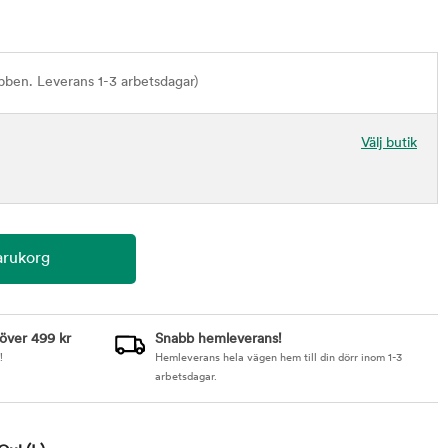
bben. Leverans 1-3 arbetsdagar)
Välj butik
 över 499 kr
Snabb hemleverans!
!
Hemleverans hela vägen hem till din dörr inom 1-3
arbetsdagar.