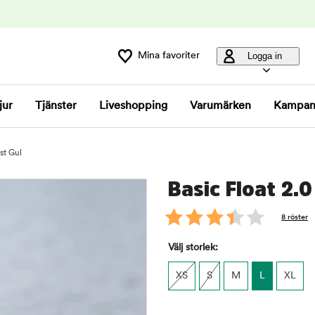
Mina favoriter
Logga in
jur
Tjänster
Liveshopping
Varumärken
Kampan
st Gul
Basic Float 2.
8 röster
Välj storlek:
XS
S
M
L
XL