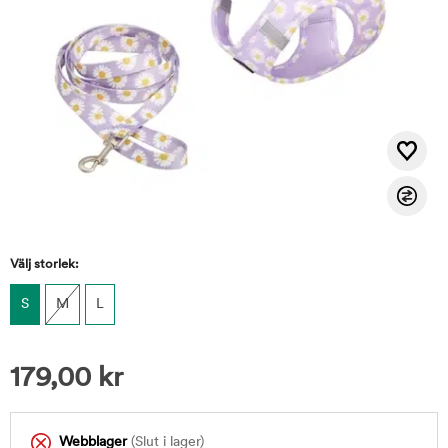
Välj storlek:
S
M
L
179,00
kr
Webblager
(Slut i lager)