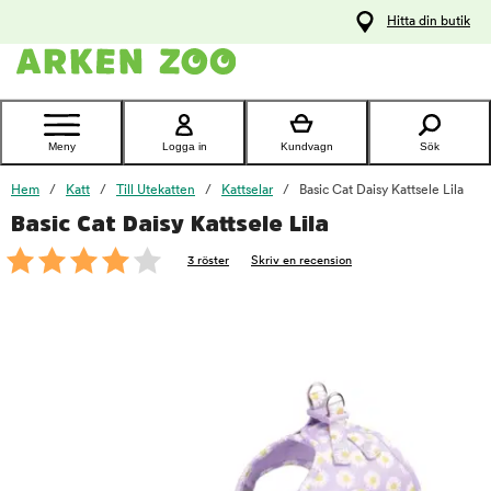
pa
Hitta din butik
ållet
Kontakta
kundtjänst
Meny
Logga in
Kundvagn
Sök
Hem
Katt
Till Utekatten
Kattselar
Basic Cat Daisy Kattsele Lila
Basic Cat Daisy Kattsele Lila
foo
3 röster
Skriv en recension